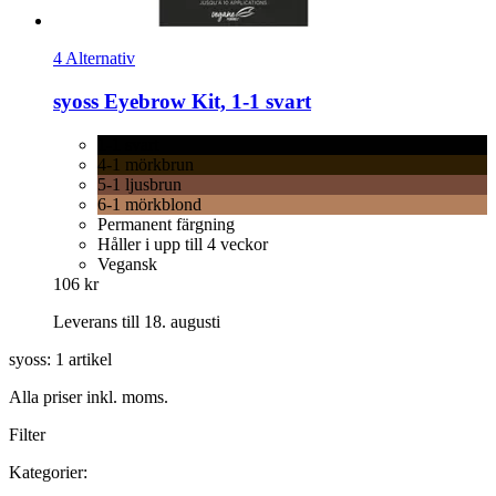
4 Alternativ
syoss
Eyebrow Kit, 1-​1 svart
1-1 svart
4-1 mörkbrun
5-1 ljusbrun
6-1 mörkblond
Permanent färgning
Håller i upp till 4 veckor
Vegansk
106 kr
Leverans till 18. augusti
syoss: 1 artikel
Alla priser inkl. moms.
Filter
Kategorier: