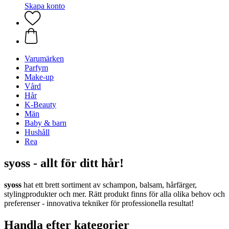
Skapa konto
Varumärken
Parfym
Make-up
Vård
Hår
K-Beauty
Män
Baby & barn
Hushåll
Rea
syoss - allt för ditt hår!
syoss
hat ett brett sortiment av schampon, balsam, hårfärger,
stylingprodukter och mer. Rätt produkt finns för alla olika behov och
preferenser - innovativa tekniker för professionella resultat!
Handla efter kategorier