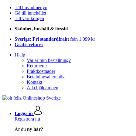
Till huvudmenyn
Gå till innehållet
Till varukorgen
Skönhet, hushåll & livsstil
Sverige: Fri standardfrakt
från 1 099 kr
Gratis returer
Hjälp
Var är min beställning?
Returnerar
Fraktkostnader
Betalningsalternativ
Kontakt
Alla hjälpämnen
Logga in
Registrera nu
Är du
ny här?