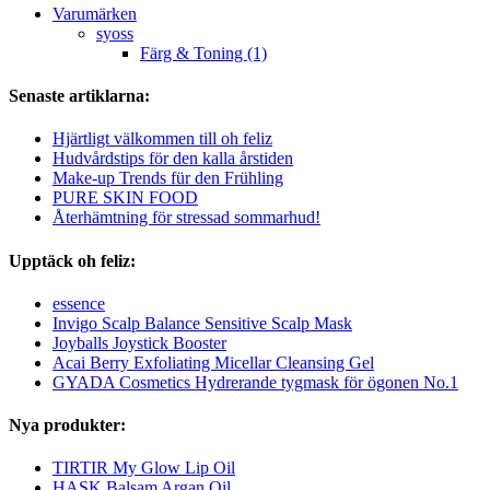
Varumärken
syoss
Färg & Toning (1)
Senaste artiklarna:
Hjärtligt välkommen till oh feliz
Hudvårdstips för den kalla årstiden
Make-up Trends für den Frühling
PURE SKIN FOOD
Återhämtning för stressad sommarhud!
Upptäck oh feliz:
essence
Invigo Scalp Balance Sensitive Scalp Mask
Joyballs Joystick Booster
Acai Berry Exfoliating Micellar Cleansing Gel
GYADA Cosmetics Hydrerande tygmask för ögonen No.1
Nya produkter:
TIRTIR My Glow Lip Oil
HASK Balsam Argan Oil