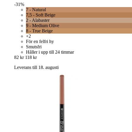
-31%
7 - Natural
7,5 - Soft Beige
2 - Alabaster
9 - Medium Olive
8 - True Beige
+2
För en felfri hy
Smutsfri
Håller i upp till 24 timmar
82 kr
118 kr
Leverans till 18. augusti