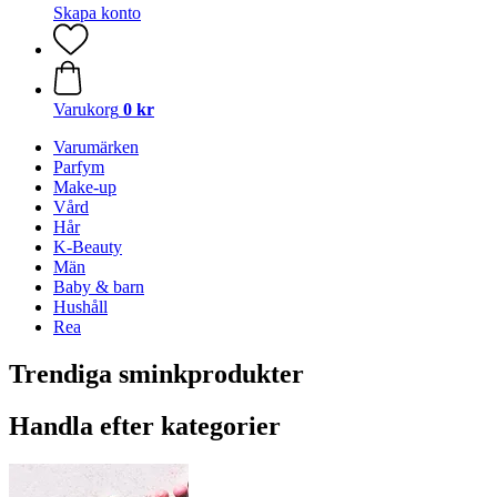
Skapa konto
Varukorg
0 kr
Varumärken
Parfym
Make-up
Vård
Hår
K-Beauty
Män
Baby & barn
Hushåll
Rea
Trendiga sminkprodukter
Handla efter kategorier