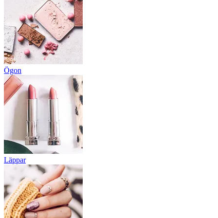
Ögon
Läppar