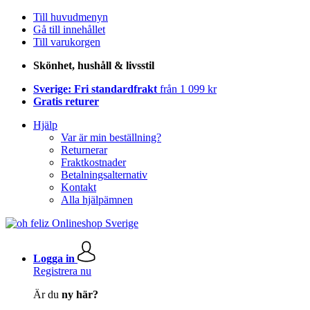
Till huvudmenyn
Gå till innehållet
Till varukorgen
Skönhet, hushåll & livsstil
Sverige: Fri standardfrakt
från 1 099 kr
Gratis returer
Hjälp
Var är min beställning?
Returnerar
Fraktkostnader
Betalningsalternativ
Kontakt
Alla hjälpämnen
Logga in
Registrera nu
Är du
ny här?