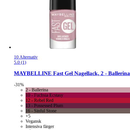
10 Alternativ
5.0 (1)
MAYBELLINE
Fast Gel Nagellack, 2 -​ Ballerina
-31%
2 - Ballerina
10 - Fuchsia Ecstasy
12 - Rebel Red
13 - Possessed Plum
16 - Sinful Stone
+5
Vegansk
Intensiva färger