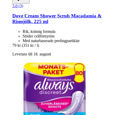
5.0 (3)
Dove
Cream Shower Scrub Macadamia &
Rismjölk, 225 ml
Rik, krämig formula
Stöder cellförnyelse
Med naturbaserade peelingpartiklar
79 kr
(351 kr / l)
Leverans till 18. augusti