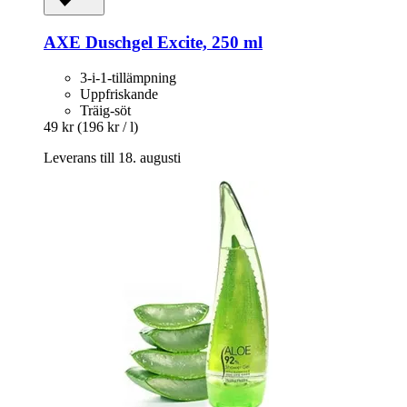
AXE
Duschgel Excite, 250 ml
3-i-1-tillämpning
Uppfriskande
Träig-söt
49 kr
(196 kr / l)
Leverans till 18. augusti