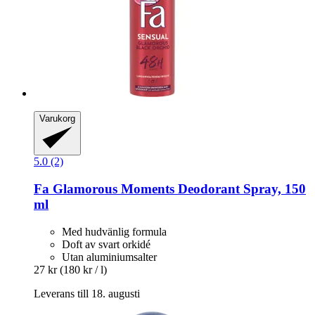
Varukorg
5.0 (2)
Fa
Glamorous Moments Deodorant Spray, 150
ml
Med hudvänlig formula
Doft av svart orkidé
Utan aluminiumsalter
27 kr
(180 kr / l)
Leverans till 18. augusti