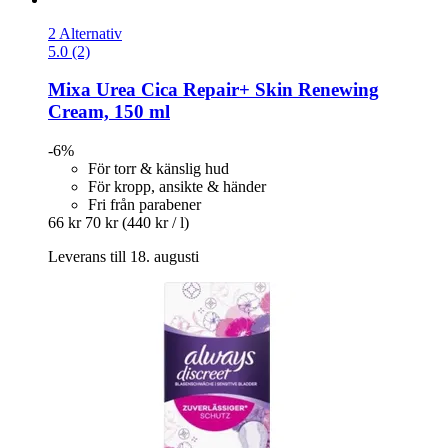
2 Alternativ
5.0 (2)
Mixa
Urea Cica Repair+ Skin Renewing
Cream, 150 ml
-6%
För torr & känslig hud
För kropp, ansikte & händer
Fri från parabener
66 kr
70 kr
(440 kr / l)
Leverans till 18. augusti