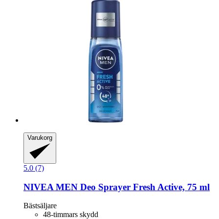
Varukorg
5.0 (7)
NIVEA
MEN Deo Sprayer Fresh Active, 75 ml
Bästsäljare
48-timmars skydd