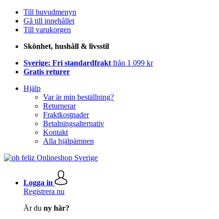
Till huvudmenyn
Gå till innehållet
Till varukorgen
Skönhet, hushåll & livsstil
Sverige: Fri standardfrakt
från 1 099 kr
Gratis returer
Hjälp
Var är min beställning?
Returnerar
Fraktkostnader
Betalningsalternativ
Kontakt
Alla hjälpämnen
Logga in
Registrera nu
Är du
ny här?