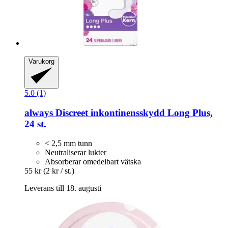
Varukorg
5.0 (1)
always
Discreet inkontinensskydd Long Plus,
24 st.
< 2,5 mm tunn
Neutraliserar lukter
Absorberar omedelbart vätska
55 kr
(2 kr / st.)
Leverans till 18. augusti