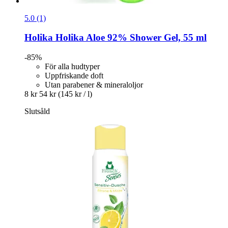
5.0 (1)
Holika Holika
Aloe 92% Shower Gel, 55 ml
-85%
För alla hudtyper
Uppfriskande doft
Utan parabener & mineraloljor
8 kr
54 kr
(145 kr / l)
Slutsåld