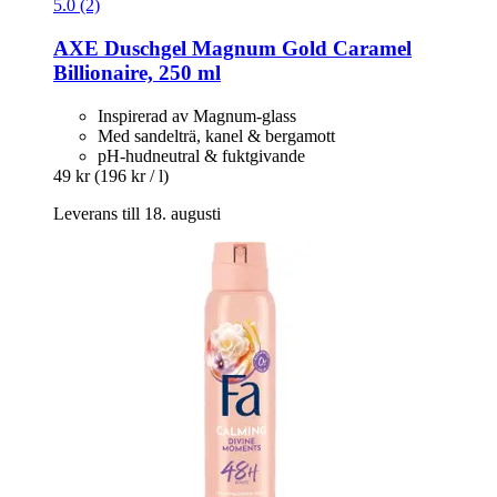
5.0 (2)
AXE
Duschgel Magnum Gold Caramel
Billionaire, 250 ml
Inspirerad av Magnum-glass
Med sandelträ, kanel & bergamott
pH-hudneutral & fuktgivande
49 kr
(196 kr / l)
Leverans till 18. augusti