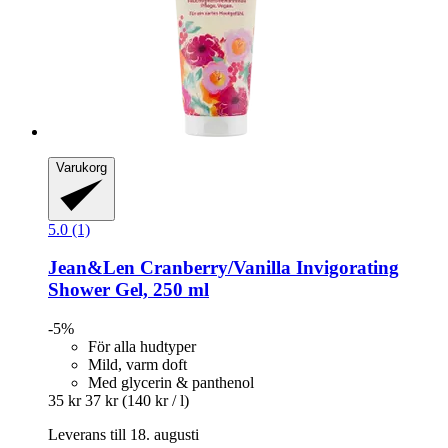
Varukorg
5.0 (1)
Jean&Len
Cranberry/Vanilla Invigorating
Shower Gel, 250 ml
-5%
För alla hudtyper
Mild, varm doft
Med glycerin & panthenol
35 kr
37 kr
(140 kr / l)
Leverans till 18. augusti