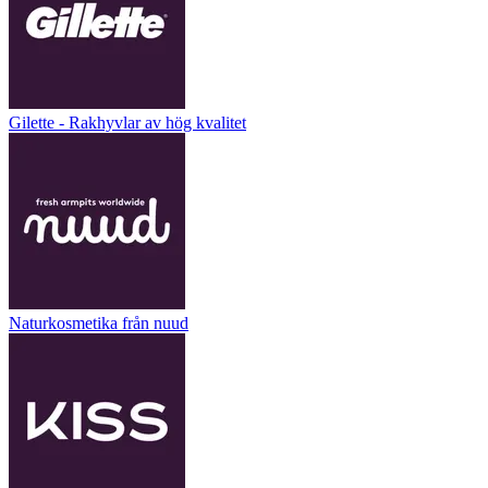
Gilette - Rakhyvlar av hög kvalitet
Naturkosmetika från nuud