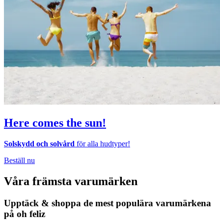
Here comes the sun!
Solskydd och solvård
för alla hudtyper!
Beställ nu
Våra främsta varumärken
Upptäck & shoppa de mest populära varumärkena
på oh feliz