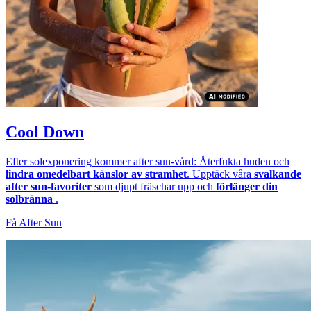
Cool Down
Efter solexponering kommer after sun-vård: Återfukta huden och
lindra omedelbart känslor av stramhet
. Upptäck våra
svalkande
after sun-favoriter
som djupt fräschar upp och
förlänger din
solbränna
.
Få After Sun