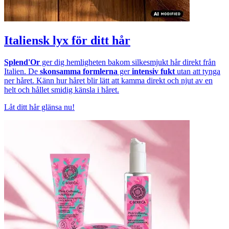
Italiensk lyx för ditt hår
Splend'Or
ger dig hemligheten bakom silkesmjukt hår direkt från
Italien. De
skonsamma formlerna
ger
intensiv fukt
utan att tynga
ner håret. Känn hur håret blir lätt att kamma direkt och njut av en
helt och hållet smidig känsla i håret.
Låt ditt hår glänsa nu!