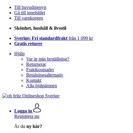
Till huvudmenyn
Gå till innehållet
Till varukorgen
Skönhet, hushåll & livsstil
Sverige: Fri standardfrakt
från 1 099 kr
Gratis returer
Hjälp
Var är min beställning?
Returnerar
Fraktkostnader
Betalningsalternativ
Kontakt
Alla hjälpämnen
Logga in
Registrera nu
Är du
ny här?