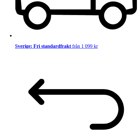
Sverige: Fri standardfrakt
från 1 099 kr