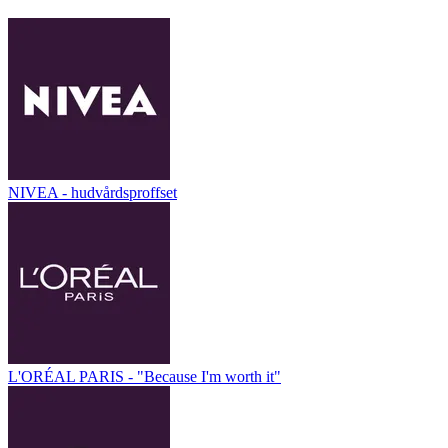
NIVEA - hudvårdsproffset
L'ORÉAL PARIS - "Because I'm worth it"