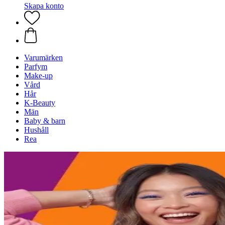
Skapa konto
Varumärken
Parfym
Make-up
Vård
Hår
K-Beauty
Män
Baby & barn
Hushåll
Rea