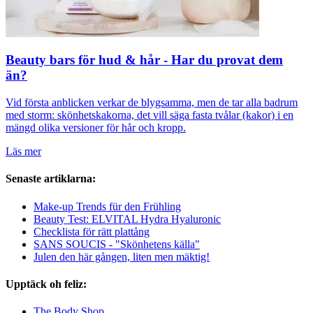
Beauty bars för hud & hår - Har du provat dem
än?
Vid första anblicken verkar de blygsamma, men de tar alla badrum
med storm: skönhetskakorna, det vill säga fasta tvålar (kakor) i en
mängd olika versioner för hår och kropp.
Läs mer
Senaste artiklarna:
Make-up Trends für den Frühling
Beauty Test: ELVITAL Hydra Hyaluronic
Checklista för rätt plattång
SANS SOUCIS - "Skönhetens källa"
Julen den här gången, liten men mäktig!
Upptäck oh feliz:
The Body Shop