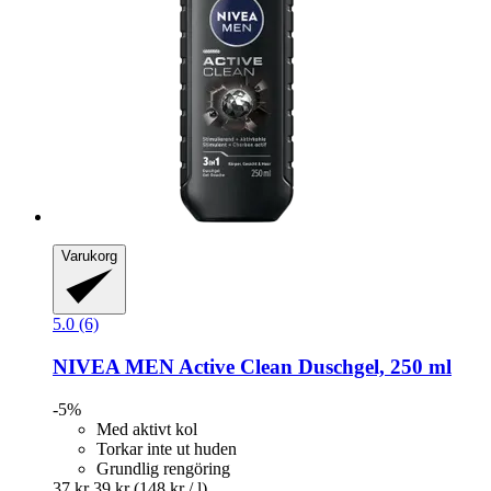
Varukorg
5.0 (6)
NIVEA
MEN Active Clean Duschgel, 250 ml
-5%
Med aktivt kol
Torkar inte ut huden
Grundlig rengöring
37 kr
39 kr
(148 kr / l)