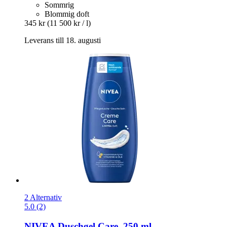
Sommrig
Blommig doft
345 kr
(11 500 kr / l)
Leverans till 18. augusti
2 Alternativ
5.0 (2)
NIVEA
Duschgel Care, 250 ml