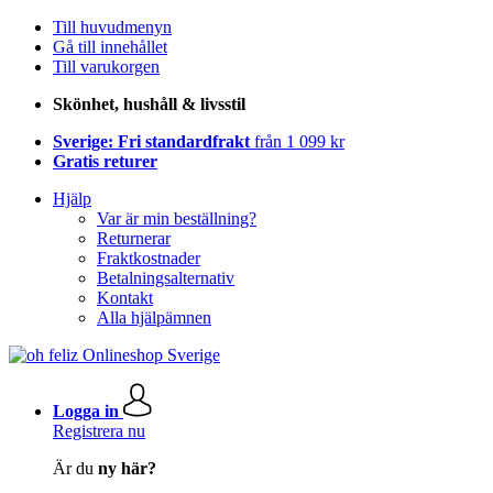
Till huvudmenyn
Gå till innehållet
Till varukorgen
Skönhet, hushåll & livsstil
Sverige: Fri standardfrakt
från 1 099 kr
Gratis returer
Hjälp
Var är min beställning?
Returnerar
Fraktkostnader
Betalningsalternativ
Kontakt
Alla hjälpämnen
Logga in
Registrera nu
Är du
ny här?