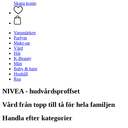
Skapa konto
Varumärken
Parfym
Make-up
Vård
Hår
K-Beauty
Män
Baby & barn
Hushåll
Rea
NIVEA - hudvårdsproffset
Vård från topp till tå för hela familjen
Handla efter kategorier