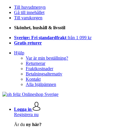
Till huvudmenyn
Gå till innehållet
Till varukorgen
Skönhet, hushåll & livsstil
Sverige: Fri standardfrakt
från 1 099 kr
Gratis returer
Hjälp
Var är min beställning?
Returnerar
Fraktkostnader
Betalningsalternativ
Kontakt
Alla hjälpämnen
Logga in
Registrera nu
Är du
ny här?