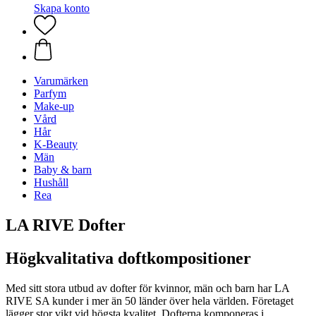
Skapa konto
Varumärken
Parfym
Make-up
Vård
Hår
K-Beauty
Män
Baby & barn
Hushåll
Rea
LA RIVE Dofter
Högkvalitativa doftkompositioner
Med sitt stora utbud av dofter för kvinnor, män och barn har LA
RIVE SA kunder i mer än 50 länder över hela världen. Företaget
lägger stor vikt vid högsta kvalitet. Dofterna komponeras i