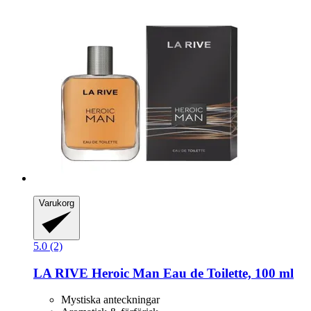
Varukorg
5.0 (2)
LA RIVE
Heroic Man Eau de Toilette, 100 ml
Mystiska anteckningar