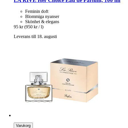
LA RIVE
Her Choice Eau de Parfum, 100 ml
Feminin doft
Blommiga nyanser
Skönhet & elegans
95 kr
(950 kr / l)
Leverans till 18. augusti
Varukorg