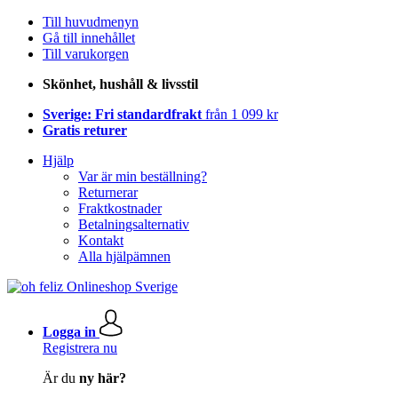
Till huvudmenyn
Gå till innehållet
Till varukorgen
Skönhet, hushåll & livsstil
Sverige: Fri standardfrakt
från 1 099 kr
Gratis returer
Hjälp
Var är min beställning?
Returnerar
Fraktkostnader
Betalningsalternativ
Kontakt
Alla hjälpämnen
Logga in
Registrera nu
Är du
ny här?