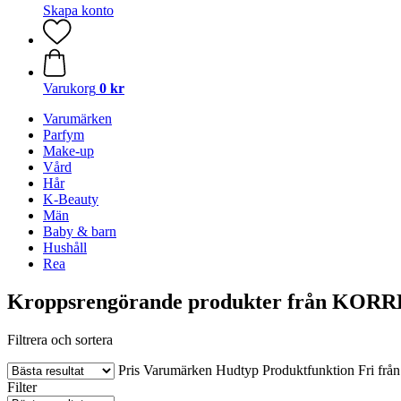
Skapa konto
Varukorg
0 kr
Varumärken
Parfym
Make-up
Vård
Hår
K-Beauty
Män
Baby & barn
Hushåll
Rea
Kroppsrengörande produkter från KORR
Filtrera och sortera
Pris
Varumärken
Hudtyp
Produktfunktion
Fri från
Filter