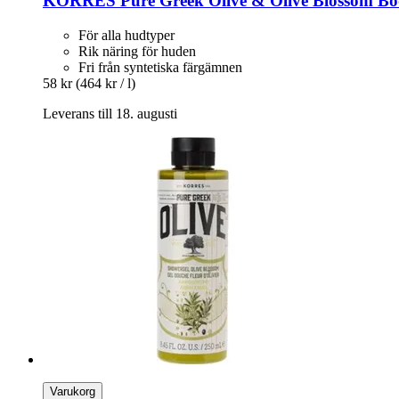
KORRES
Pure Greek Olive & Olive Blossom Bo
För alla hudtyper
Rik näring för huden
Fri från syntetiska färgämnen
58 kr
(464 kr / l)
Leverans till 18. augusti
Varukorg