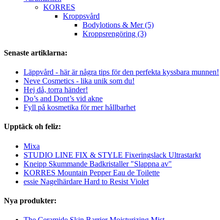
KORRES
Kroppsvård
Bodylotions & Mer (5)
Kroppsrengöring (3)
Senaste artiklarna:
Läppvård - här är några tips för den perfekta kyssbara munnen!
Neve Cosmetics - lika unik som du!
Hej då, torra händer!
Do’s and Dont’s vid akne
Fyll på kosmetika för mer hållbarhet
Upptäck oh feliz:
Mixa
STUDIO LINE FIX & STYLE Fixeringslack Ultrastarkt
Kneipp Skummande Badkristaller "Slappna av"
KORRES Mountain Pepper Eau de Toilette
essie Nagelhärdare Hard to Resist Violet
Nya produkter:
The Ceramide Skin Barrier Moisturizing Mist