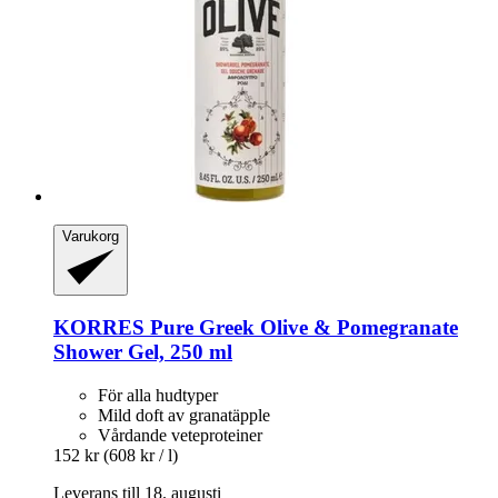
Varukorg
KORRES
Pure Greek Olive & Pomegranate
Shower Gel, 250 ml
För alla hudtyper
Mild doft av granatäpple
Vårdande veteproteiner
152 kr
(608 kr / l)
Leverans till 18. augusti