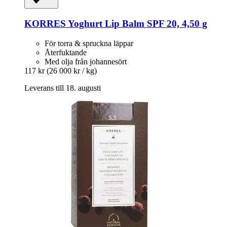
KORRES
Yoghurt Lip Balm SPF 20, 4,50 g
För torra & spruckna läppar
Återfuktande
Med olja från johannesört
117 kr
(26 000 kr / kg)
Leverans till 18. augusti