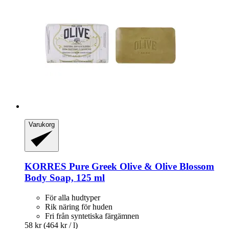
Varukorg
KORRES
Pure Greek Olive & Olive Blossom
Body Soap, 125 ml
För alla hudtyper
Rik näring för huden
Fri från syntetiska färgämnen
58 kr
(464 kr / l)