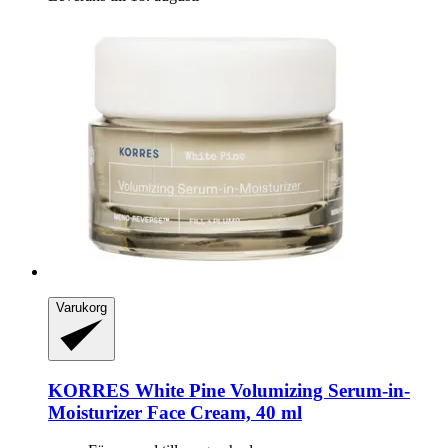
Varukorg
KORRES
White Pine Volumizing Serum-​in-​
Moisturizer Face Cream, 40 ml