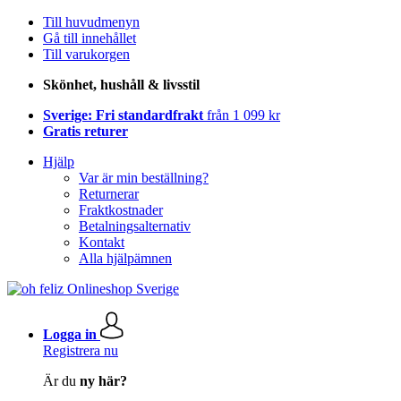
Till huvudmenyn
Gå till innehållet
Till varukorgen
Skönhet, hushåll & livsstil
Sverige: Fri standardfrakt
från 1 099 kr
Gratis returer
Hjälp
Var är min beställning?
Returnerar
Fraktkostnader
Betalningsalternativ
Kontakt
Alla hjälpämnen
Logga in
Registrera nu
Är du
ny här?