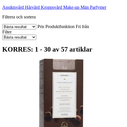
Ansiktsvård
Hårvård
Kroppsvård
Make-up
Män
Parfymer
Filtrera och sortera
Pris
Produktfunktion
Fri från
Filter
KORRES: 1 - 30 av 57 artiklar