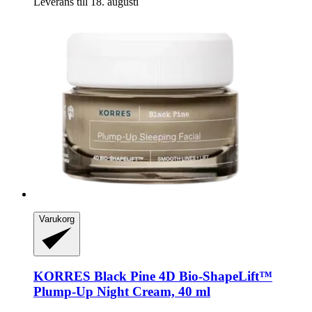
Leverans till 18. augusti
Varukorg
KORRES
Black Pine 4D Bio-​ShapeLift™
Plump-​Up Night Cream, 40 ml