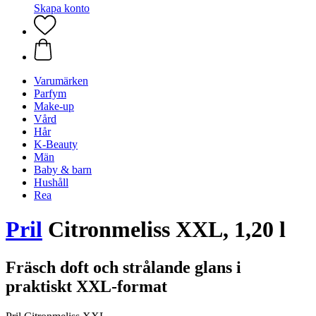
Skapa konto
Varumärken
Parfym
Make-up
Vård
Hår
K-Beauty
Män
Baby & barn
Hushåll
Rea
Pril
Citronmeliss XXL, 1,20 l
Fräsch doft och strålande glans i
praktiskt XXL-format