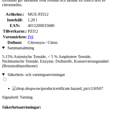
formulan ger skinande rena resultat och lämnar en fräsch doft av
citronmeliss.
Artikelnr.:
MUE-PZI12
Innehåll:
1,20 l
EAN:
4015200035680
Tillverkarnr.:
PZI12
Varumärken:
Pril
Doftnot:
Citronsyra / Citrus
Sammansättning
5-15% Anionische Tenside, < 5 % Amphotere Tenside,
Nichtionische Tenside, Enzyme, Duftstoffe, Konservierungsmittel
(Benzisothiazolinone)
Säkerhets- och varningsanvisningar
Signalord: Varning
Säkerhetsanvisningar: