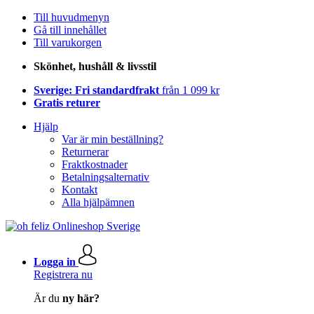
Till huvudmenyn
Gå till innehållet
Till varukorgen
Skönhet, hushåll & livsstil
Sverige: Fri standardfrakt
från 1 099 kr
Gratis returer
Hjälp
Var är min beställning?
Returnerar
Fraktkostnader
Betalningsalternativ
Kontakt
Alla hjälpämnen
Logga in
Registrera nu
Är du
ny här?