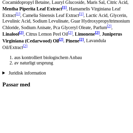
Cocamidopropyl Betaine, Lauryl Glucoside, Maris Sal, Citric Acid,
[1]
Mentha Piperita Leaf Extract
, Hamamelis Virginiana Leaf
[1]
[1]
Extract
, Camelia Sinensis Leaf Extract
, Lactic Acid, Glycerin,
Levulinic Acid, Sodium Levulinate, Guar Hydroxypropyltrimonium
[2]
Chloride, Sodium Anisate, Pca Glyceryl Oleate, Parfum
,
[2]
[2]
[2]
Linalool
, Citrus Lemon Peel Oil
,
Limonene
,
Juniperus
[2]
[2]
Virginiana (Cedarwood) Oil
,
Pinene
, Lavandula
[2]
Oil/Extract
aus kontrolliert biologischem Anbau
av naturligt ursprung
Juridisk information
Passar med