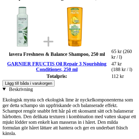
65 kr
(260
lavera Freshness & Balance Shampoo, 250 ml
kr / l)
GARNIER FRUCTIS Oil Repair 3 Nourishing
47 kr
Conditioner, 250 ml
(188 kr / l)
Totalpris:
112 kr
Lägg till båda i varukorgen
Beskrivning
Ekologisk mynta och ekologisk lime är nyckelkomponenterna som
ger detta schampo sin uppfriskande och balanserade effekt.
Schampot rengör snabbt fett hår på ett skonsamt sätt och balanserar
hårbotten. Den delikata texturen i kombination med vatten skapar ett
mjukt lödder som enkelt kan masseras in i håret. Den milda
formulan gör håret lättare att hantera och ger en underbart fräsch
känsla.