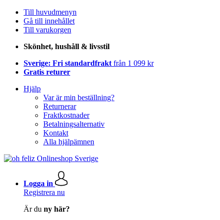
Till huvudmenyn
Gå till innehållet
Till varukorgen
Skönhet, hushåll & livsstil
Sverige: Fri standardfrakt
från 1 099 kr
Gratis returer
Hjälp
Var är min beställning?
Returnerar
Fraktkostnader
Betalningsalternativ
Kontakt
Alla hjälpämnen
Logga in
Registrera nu
Är du
ny här?