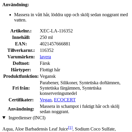
Användning:
Massera in vått hår, löddra upp och skölj sedan noggrant med
vatten.
Artikelnr.:
XEC-LA-116352
Innehåll:
250 ml
EAN:
4021457666881
Tillverkarnr.:
116352
Varumärken:
lavera
Doftnot:
Färsk
Hårtyper:
Flottigt hår
Produktfunktion:
Vegansk
Parabener, Silikoner, Syntetiska doftämnen,
Fri från:
Syntetiska färgämnen, Syntetiska
konserveringsmedel
Certifikater:
Vegan
,
ECOCERT
Massera in schampot i fuktigt hår och skölj
Användning:
sedan noggrant.
Ingredienser (INCI)
[1]
Aqua, Aloe Barbadensis Leaf Juice
, Sodium Coco­ Sulfate,