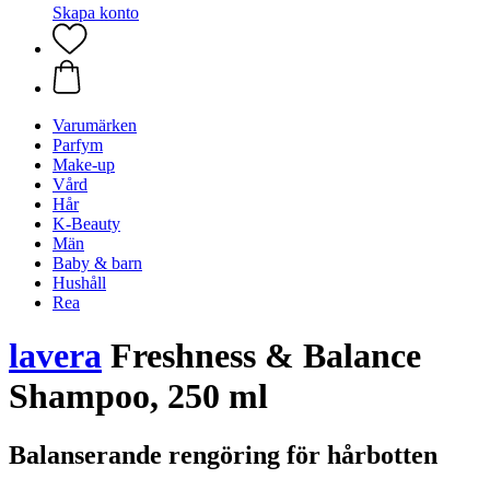
Skapa konto
Varumärken
Parfym
Make-up
Vård
Hår
K-Beauty
Män
Baby & barn
Hushåll
Rea
lavera
Freshness & Balance
Shampoo, 250 ml
Balanserande rengöring för hårbotten