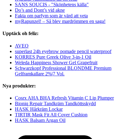
SANS SOUCIS - "Skönhetens källa"
Do’s and Dont’s vid akne
Fakta om parfym som är värd att veta
myRapunzel! – Så blev mardrömmen en saga!
Upptäck oh feliz:
AVEO
superlast 24h eyebrow pomade pencil waterproof
KORRES Pure Greek Olive 3-in-1 Oil
Weleda Happiness Shower Gel Grapefruit
Schwarzkopf Professional BLONDME Premium
Gelframkallare 2%|7 Vol.
Nya produkter:
Cosrx AHA BHA Refresh Vitamin C Lip Plumper
Bioniq Repair Tandkräm Tandköttsskydd
HASK Hårkräm Lockar
TIRTIR Mask Fit All Cover Cushion
HASK Balsam Argan Oil