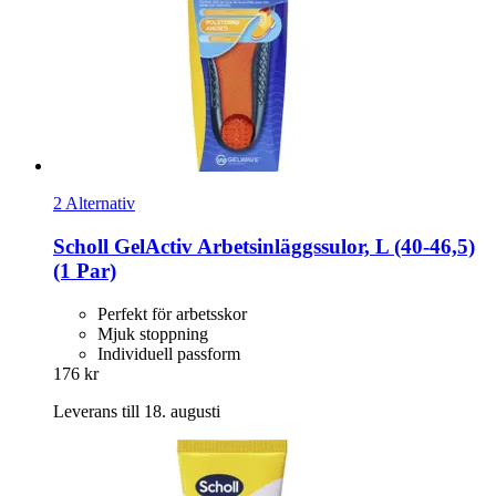
2 Alternativ
Scholl
GelActiv Arbetsinläggssulor, L (40-​46,5)
(1 Par)
Perfekt för arbetsskor
Mjuk stoppning
Individuell passform
176 kr
Leverans till 18. augusti