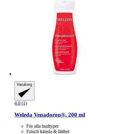
Varukorg
4.0 (1)
Weleda
Venadoron®, 200 ml
För alla hudtyper
Fräsch känsla & lätthet