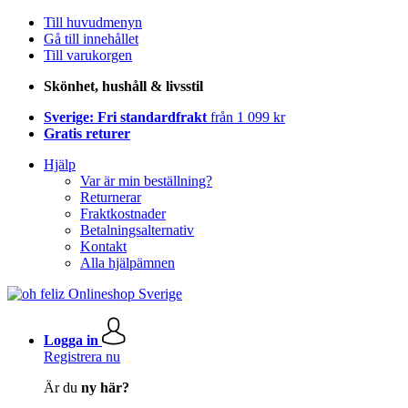
Till huvudmenyn
Gå till innehållet
Till varukorgen
Skönhet, hushåll & livsstil
Sverige: Fri standardfrakt
från 1 099 kr
Gratis returer
Hjälp
Var är min beställning?
Returnerar
Fraktkostnader
Betalningsalternativ
Kontakt
Alla hjälpämnen
Logga in
Registrera nu
Är du
ny här?