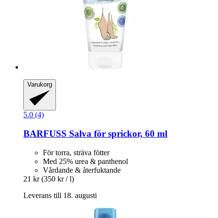
Varukorg
5.0 (4)
BARFUSS
Salva för sprickor, 60 ml
För torra, sträva fötter
Med 25% urea & panthenol
Vårdande & återfuktande
21 kr
(350 kr / l)
Leverans till 18. augusti