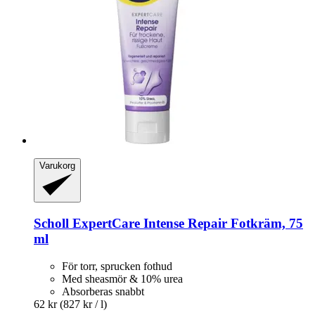
Varukorg
Scholl
ExpertCare Intense Repair Fotkräm, 75
ml
För torr, sprucken fothud
Med sheasmör & 10% urea
Absorberas snabbt
62 kr
(827 kr / l)