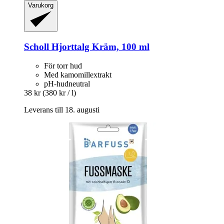
Varukorg
Scholl
Hjorttalg Kräm, 100 ml
För torr hud
Med kamomillextrakt
pH-hudneutral
38 kr
(380 kr / l)
Leverans till 18. augusti