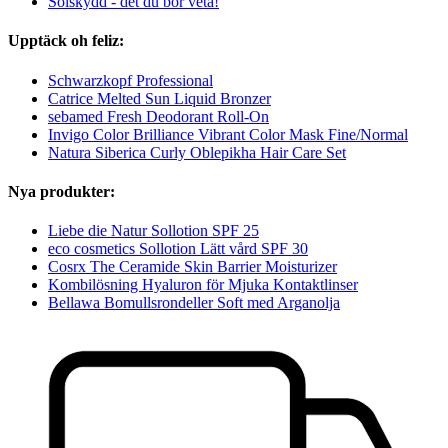
Solskydd - det du bör veta!
Upptäck oh feliz:
Schwarzkopf Professional
Catrice Melted Sun Liquid Bronzer
sebamed Fresh Deodorant Roll-On
Invigo Color Brilliance Vibrant Color Mask Fine/Normal
Natura Siberica Curly Oblepikha Hair Care Set
Nya produkter:
Liebe die Natur Sollotion SPF 25
eco cosmetics Sollotion Lätt vård SPF 30
Cosrx The Ceramide Skin Barrier Moisturizer
Kombilösning Hyaluron för Mjuka Kontaktlinser
Bellawa Bomullsrondeller Soft med Arganolja