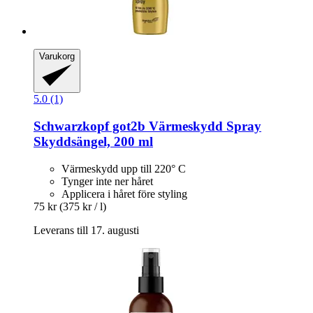
Varukorg
5.0 (1)
Schwarzkopf
got2b Värmeskydd Spray
Skyddsängel, 200 ml
Värmeskydd upp till 220° C
Tynger inte ner håret
Applicera i håret före styling
75 kr
(375 kr / l)
Leverans till 17. augusti