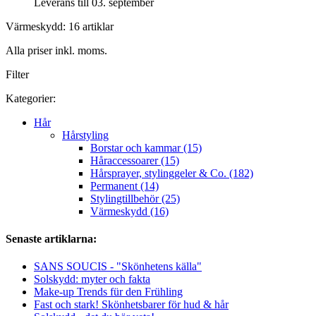
Leverans till 03. september
Värmeskydd: 16 artiklar
Alla priser inkl. moms.
Filter
Kategorier:
Hår
Hårstyling
Borstar och kammar (15)
Håraccessoarer (15)
Hårsprayer, stylinggeler & Co. (182)
Permanent (14)
Stylingtillbehör (25)
Värmeskydd (16)
Senaste artiklarna:
SANS SOUCIS - "Skönhetens källa"
Solskydd: myter och fakta
Make-up Trends für den Frühling
Fast och stark! Skönhetsbarer för hud & hår