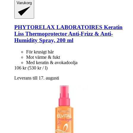
Varukorg
PHYTORELAX LABORATOIRES
Keratin
Liss Thermoprotector Anti-​Frizz & Anti-​
Humidity Spray, 200 ml
För krusigt hår
Mot värme & fukt
Med keratin & avokadoolja
106 kr
(530 kr / l)
Leverans till 17. augusti