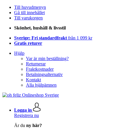
Till huvudmenyn
Gå till innehållet
Till varukorgen
Skönhet, hushåll & livsstil
Sverige: Fri standardfrakt
från 1 099 kr
Gratis returer
Hjälp
Var är min beställning?
Returnerar
Fraktkostnader
Betalningsalternativ
Kontakt
Alla hjälpämnen
Logga in
Registrera nu
Är du
ny här?