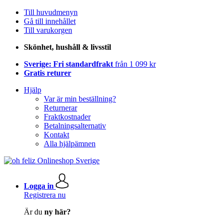
Till huvudmenyn
Gå till innehållet
Till varukorgen
Skönhet, hushåll & livsstil
Sverige: Fri standardfrakt
från 1 099 kr
Gratis returer
Hjälp
Var är min beställning?
Returnerar
Fraktkostnader
Betalningsalternativ
Kontakt
Alla hjälpämnen
Logga in
Registrera nu
Är du
ny här?