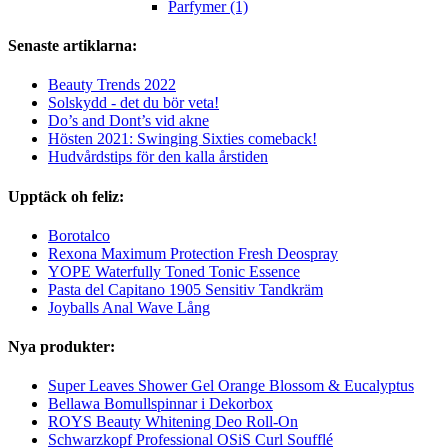
Parfymer (1)
Senaste artiklarna:
Beauty Trends 2022
Solskydd - det du bör veta!
Do’s and Dont’s vid akne
Hösten 2021: Swinging Sixties comeback!
Hudvårdstips för den kalla årstiden
Upptäck oh feliz:
Borotalco
Rexona Maximum Protection Fresh Deospray
YOPE Waterfully Toned Tonic Essence
Pasta del Capitano 1905 Sensitiv Tandkräm
Joyballs Anal Wave Lång
Nya produkter:
Super Leaves Shower Gel Orange Blossom & Eucalyptus
Bellawa Bomullspinnar i Dekorbox
ROYS Beauty Whitening Deo Roll-On
Schwarzkopf Professional OSiS Curl Soufflé