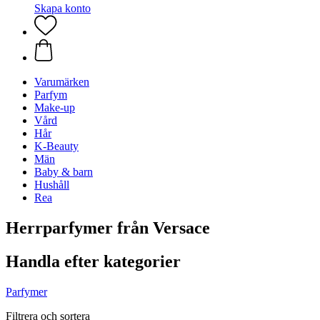
Skapa konto
Varumärken
Parfym
Make-up
Vård
Hår
K-Beauty
Män
Baby & barn
Hushåll
Rea
Herrparfymer från Versace
Handla efter kategorier
Parfymer
Filtrera och sortera