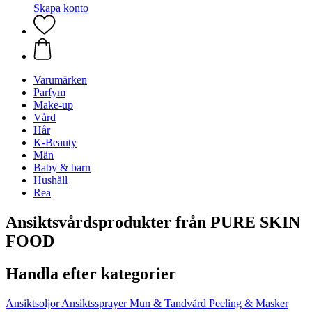
Skapa konto
Varumärken
Parfym
Make-up
Vård
Hår
K-Beauty
Män
Baby & barn
Hushåll
Rea
Ansiktsvårdsprodukter från PURE SKIN
FOOD
Handla efter kategorier
Ansiktsoljor
Ansiktssprayer
Mun & Tandvård
Peeling & Masker