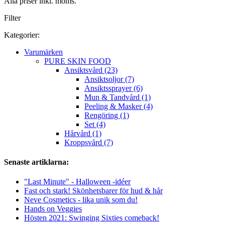
Alla priser inkl. moms.
Filter
Kategorier:
Varumärken
PURE SKIN FOOD
Ansiktsvård (23)
Ansiktsoljor (7)
Ansiktssprayer (6)
Mun & Tandvård (1)
Peeling & Masker (4)
Rengöring (1)
Set (4)
Hårvård (1)
Kroppsvård (7)
Senaste artiklarna:
"Last Minute" - Halloween -idéer
Fast och stark! Skönhetsbarer för hud & hår
Neve Cosmetics - lika unik som du!
Hands on Veggies
Hösten 2021: Swinging Sixties comeback!