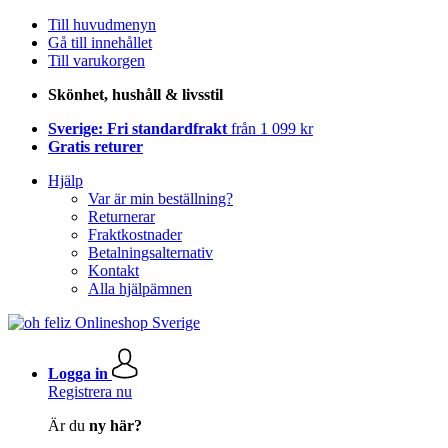
Till huvudmenyn
Gå till innehållet
Till varukorgen
Skönhet, hushåll & livsstil
Sverige: Fri standardfrakt
från 1 099 kr
Gratis returer
Hjälp
Var är min beställning?
Returnerar
Fraktkostnader
Betalningsalternativ
Kontakt
Alla hjälpämnen
Logga in
Registrera nu
Är du
ny här?