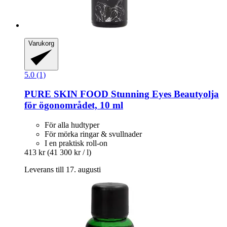
Varukorg
5.0 (1)
PURE SKIN FOOD
Stunning Eyes Beautyolja
för ögonområdet, 10 ml
För alla hudtyper
För mörka ringar & svullnader
I en praktisk roll-on
413 kr
(41 300 kr / l)
Leverans till 17. augusti