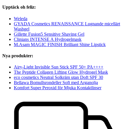
Upptäck oh feliz:
Weleda
GYADA Cosmetics RENAISSANCE Lugnande micellärt
Washgel
Gillette Fusion5 Sensitive Shaving Gel
Clinians INTENSE A Hydrogelmask
M.Asam MAGIC FINISH Brilliant Shine Lipstick
Nya produkter:
Airy-Light Invisible Sun Stick SPF 50+ PA++++
The Peptide Collagen Lifting Glow Hydrogel Mask
eco cosmetics Neutral Solkräm utan Doft SPF 30
Bellawa Bomullsrondeller Soft med Arganolja
Komfort Super Peroxid för Mjuka Kontaktlinser