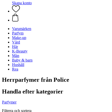
Skapa konto
Varumärken
Parfym
Make-up
Vård
Hår
K-Beauty
Män
Baby & barn
Hushåll
Rea
Herrparfymer från Police
Handla efter kategorier
Parfymer
Filtrera och sortera