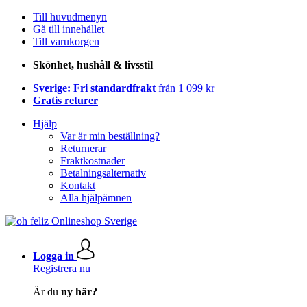
Till huvudmenyn
Gå till innehållet
Till varukorgen
Skönhet, hushåll & livsstil
Sverige: Fri standardfrakt
från 1 099 kr
Gratis returer
Hjälp
Var är min beställning?
Returnerar
Fraktkostnader
Betalningsalternativ
Kontakt
Alla hjälpämnen
Logga in
Registrera nu
Är du
ny här?