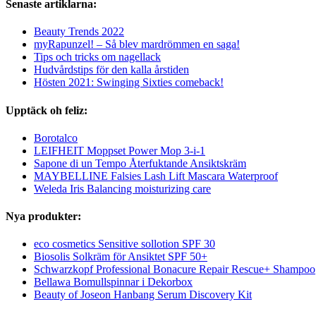
Senaste artiklarna:
Beauty Trends 2022
myRapunzel! – Så blev mardrömmen en saga!
Tips och tricks om nagellack
Hudvårdstips för den kalla årstiden
Hösten 2021: Swinging Sixties comeback!
Upptäck oh feliz:
Borotalco
LEIFHEIT Moppset Power Mop 3-i-1
Sapone di un Tempo Återfuktande Ansiktskräm
MAYBELLINE Falsies Lash Lift Mascara Waterproof
Weleda Iris Balancing moisturizing care
Nya produkter:
eco cosmetics Sensitive sollotion SPF 30
Biosolis Solkräm för Ansiktet SPF 50+
Schwarzkopf Professional Bonacure Repair Rescue+ Shampoo
Bellawa Bomullspinnar i Dekorbox
Beauty of Joseon Hanbang Serum Discovery Kit