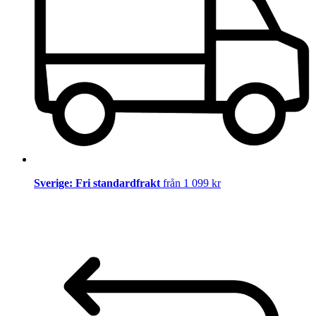
Sverige: Fri standardfrakt
från 1 099 kr