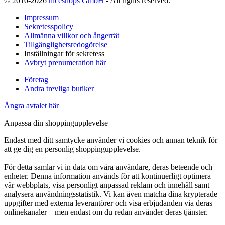
© 2010-2026
niceshops GmbH
- All rights reserved.
Impressum
Sekretesspolicy
Allmänna villkor och ångerrät
Tillgänglighetsredogörelse
Inställningar för sekretess
Avbryt prenumeration här
Företag
Andra trevliga butiker
Ångra avtalet här
Anpassa din shoppingupplevelse
Endast med ditt samtycke använder vi cookies och annan teknik för
att ge dig en personlig shoppingupplevelse.
För detta samlar vi in data om våra användare, deras beteende och
enheter. Denna information används för att kontinuerligt optimera
vår webbplats, visa personligt anpassad reklam och innehåll samt
analysera användningsstatistik. Vi kan även matcha dina krypterade
uppgifter med externa leverantörer och visa erbjudanden via deras
onlinekanaler – men endast om du redan använder deras tjänster.