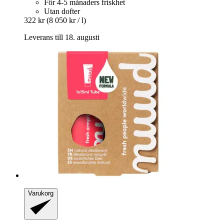
För 4-5 månaders friskhet
Utan dofter
322 kr
(8 050 kr / l)
Leverans till 18. augusti
Varukorg