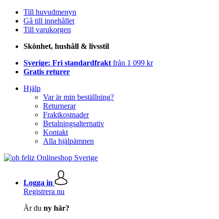
Till huvudmenyn
Gå till innehållet
Till varukorgen
Skönhet, hushåll & livsstil
Sverige: Fri standardfrakt
från 1 099 kr
Gratis returer
Hjälp
Var är min beställning?
Returnerar
Fraktkostnader
Betalningsalternativ
Kontakt
Alla hjälpämnen
Logga in
Registrera nu
Är du
ny här?