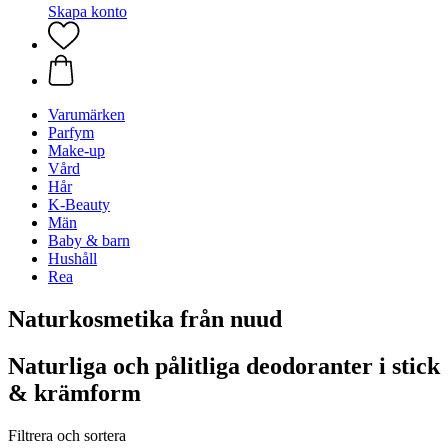
Skapa konto
Varumärken
Parfym
Make-up
Vård
Hår
K-Beauty
Män
Baby & barn
Hushåll
Rea
Naturkosmetika från nuud
Naturliga och pålitliga deodoranter i stick
& krämform
Filtrera och sortera