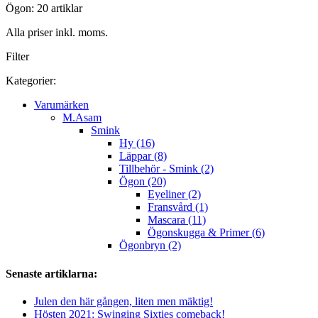
Ögon: 20 artiklar
Alla priser inkl. moms.
Filter
Kategorier:
Varumärken
M.Asam
Smink
Hy (16)
Läppar (8)
Tillbehör - Smink (2)
Ögon (20)
Eyeliner (2)
Fransvård (1)
Mascara (11)
Ögonskugga & Primer (6)
Ögonbryn (2)
Senaste artiklarna:
Julen den här gången, liten men mäktig!
Hösten 2021: Swinging Sixties comeback!