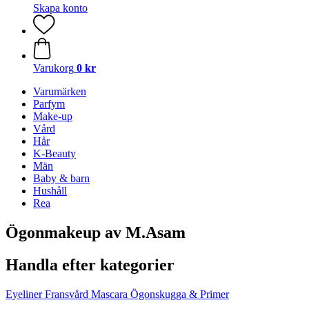
Skapa konto
Varukorg
0 kr
Varumärken
Parfym
Make-up
Vård
Hår
K-Beauty
Män
Baby & barn
Hushåll
Rea
Ögonmakeup av M.Asam
Handla efter kategorier
Eyeliner
Fransvård
Mascara
Ögonskugga & Primer