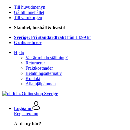
Till huvudmenyn
Gå till innehållet
Till varukorgen
Skönhet, hushåll & livsstil
Sverige: Fri standardfrakt
från 1 099 kr
Gratis returer
Hjälp
Var är min beställning?
Returnerar
Fraktkostnader
Betalningsalternativ
Kontakt
Alla hjälpämnen
Logga in
Registrera nu
Är du
ny här?