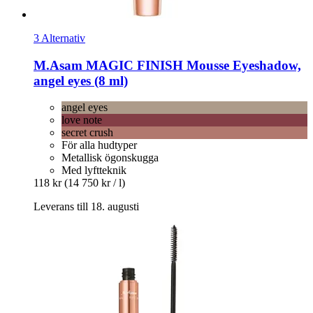
3 Alternativ
M.Asam
MAGIC FINISH Mousse Eyeshadow,
angel eyes (8 ml)
angel eyes
love note
secret crush
För alla hudtyper
Metallisk ögonskugga
Med lyftteknik
118 kr
(14 750 kr / l)
Leverans till 18. augusti