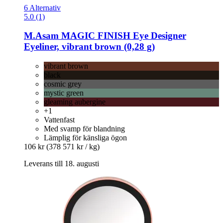
6 Alternativ
5.0 (1)
M.Asam
MAGIC FINISH Eye Designer
Eyeliner, vibrant brown (0,28 g)
vibrant brown
black
cosmic grey
mystic green
gleaming aubergine
+1
Vattenfast
Med svamp för blandning
Lämplig för känsliga ögon
106 kr
(378 571 kr / kg)
Leverans till 18. augusti