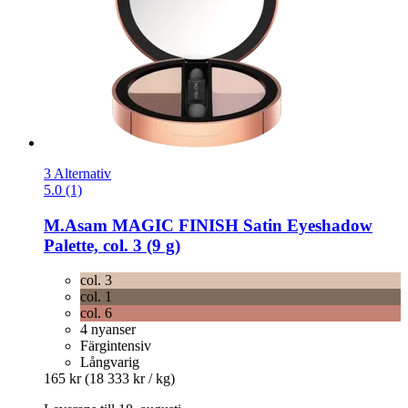
3 Alternativ
5.0 (1)
M.Asam
MAGIC FINISH Satin Eyeshadow
Palette, col. 3 (9 g)
col. 3
col. 1
col. 6
4 nyanser
Färgintensiv
Långvarig
165 kr
(18 333 kr / kg)