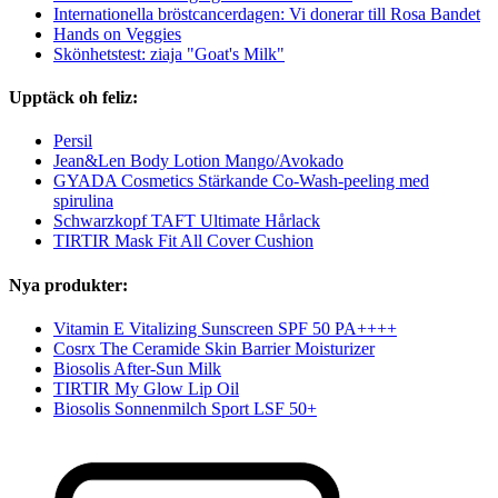
Internationella bröstcancerdagen: Vi donerar till Rosa Bandet
Hands on Veggies
Skönhetstest: ziaja "Goat's Milk"
Upptäck oh feliz:
Persil
Jean&Len Body Lotion Mango/Avokado
GYADA Cosmetics Stärkande Co-Wash-peeling med
spirulina
Schwarzkopf TAFT Ultimate Hårlack
TIRTIR Mask Fit All Cover Cushion
Nya produkter:
Vitamin E Vitalizing Sunscreen SPF 50 PA++++
Cosrx The Ceramide Skin Barrier Moisturizer
Biosolis After-Sun Milk
TIRTIR My Glow Lip Oil
Biosolis Sonnenmilch Sport LSF 50+