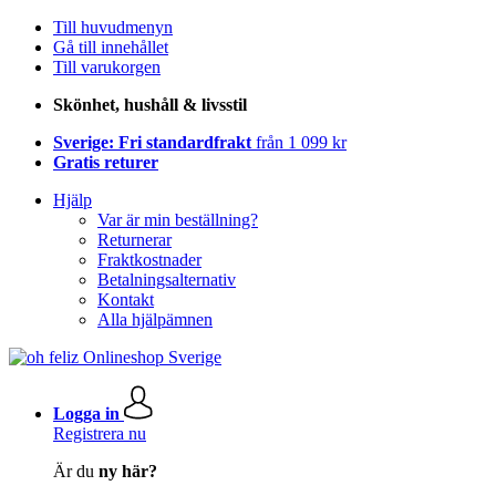
Till huvudmenyn
Gå till innehållet
Till varukorgen
Skönhet, hushåll & livsstil
Sverige: Fri standardfrakt
från 1 099 kr
Gratis returer
Hjälp
Var är min beställning?
Returnerar
Fraktkostnader
Betalningsalternativ
Kontakt
Alla hjälpämnen
Logga in
Registrera nu
Är du
ny här?