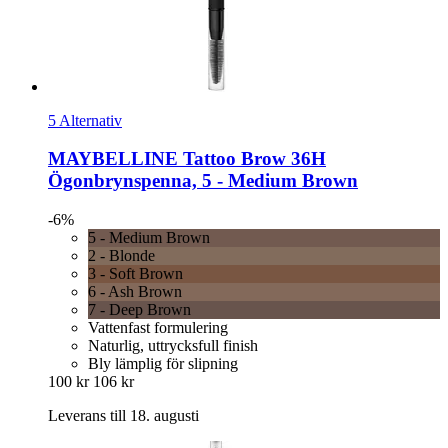
5 Alternativ
MAYBELLINE
Tattoo Brow 36H
Ögonbrynspenna, 5 -​ Medium Brown
-6%
5 - Medium Brown
2 - Blonde
3 - Soft Brown
6 - Ash Brown
7 - Deep Brown
Vattenfast formulering
Naturlig, uttrycksfull finish
Bly lämplig för slipning
100 kr
106 kr
Leverans till 18. augusti