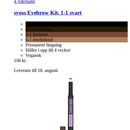
4 Alternativ
syoss
Eyebrow Kit, 1-​1 svart
1-1 svart
4-1 mörkbrun
5-1 ljusbrun
6-1 mörkblond
Permanent färgning
Håller i upp till 4 veckor
Vegansk
106 kr
Leverans till 18. augusti