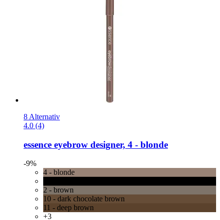
8 Alternativ
4.0 (4)
essence
eyebrow designer, 4 -​ blonde
-9%
4 - blonde
1 - black
2 - brown
10 - dark chocolate brown
11 - deep brown
+3