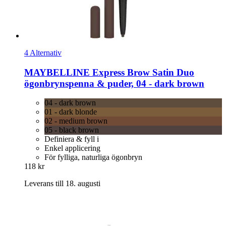
4 Alternativ
MAYBELLINE
Express Brow Satin Duo
ögonbrynspenna & puder, 04 -​ dark brown
04 - dark brown
01 - dark blonde
02 - medium brown
05 - black brown
Definiera & fyll i
Enkel applicering
För fylliga, naturliga ögonbryn
118 kr
Leverans till 18. augusti