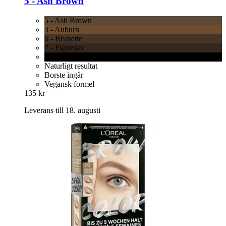
5 -​ Ash Brown
5 - Ash Brown
3 - Auburn
6 - Brunette
7 - Espresso
8 - Black
Naturligt resultat
Borste ingår
Vegansk formel
135 kr
Leverans till 18. augusti