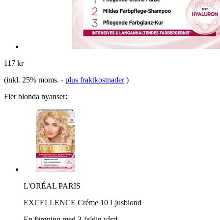
117 kr
(inkl. 25% moms.
-
plus fraktkostnader
)
Fler blonda nyanser:
L'ORÉAL PARIS
EXCELLENCE Créme 10 Ljusblond
En färgning med 3-faldig vård