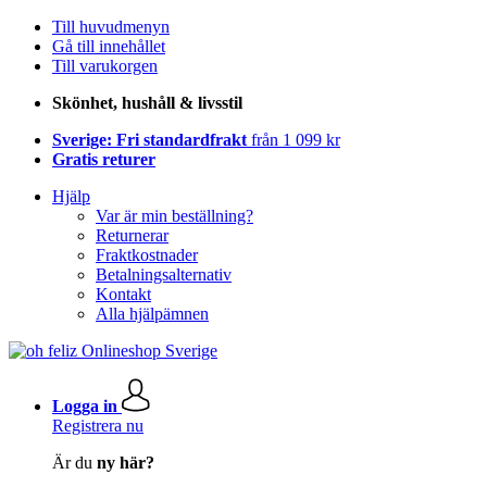
Till huvudmenyn
Gå till innehållet
Till varukorgen
Skönhet, hushåll & livsstil
Sverige: Fri standardfrakt
från 1 099 kr
Gratis returer
Hjälp
Var är min beställning?
Returnerar
Fraktkostnader
Betalningsalternativ
Kontakt
Alla hjälpämnen
Logga in
Registrera nu
Är du
ny här?