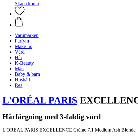
Skapa konto
Varumärken
Parfym
Make-up
Vård
Hår
K-Beauty
Män
Baby & barn
Hushåll
Rea
L'ORÉAL PARIS
EXCELLENCE 
Hårfärgning med 3-faldig vård
L'ORÉAL PARIS EXCELLENCE Créme 7.1 Medium Ash Blonde