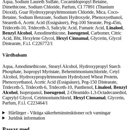
Aqua, Sodium Laureth Sulfate, Cocamidopropyl Betaine,
Dimethicone, Sodium Chloride, Parfum, CI 77891 (Titanium
Dioxid), Guar Hydroxypropyltrimonium Chloride, Mica, Coco-
Betaine, Sodium Benzoate, Sodium Hydroxyde, Phenoxyethanol,
Steareth-6, Acetic Acid (Essigsäure), Peg-100 Stearate, Peg-45m,
Trideceth-10, Trideceth-3, Salicylic Acid, Fumaric Acid,
Linalool
,
Benzyl Alcohol
, Amodimethicone,
Isoeugenol
, Carbomer, Citric
Acid, Bht, Hexylene Glycol,
Hexyl Cinnamal
, Glycerin, Glycol
Distearate, F.i.l. C226772/1
Vårdbalsam
Aqua, Amodimethicone, Stearyl Alcohol, Hydroxypropyl Starch
Phosphate, Isopropyl Myristate, Behentrimoniumchloride, Cetyl
Alcohol, Hydroxypropyltrimonium Hydrolyzed Wheat Protein,
Phenoxyethanol, Acetic Acid (Essigsäure), Peg-150 Distearate,
Trideceth-5, Trideceth-6, Trideceth-10, Panthenol,
Linalool
,
Benzyl
Alcohol
, Isopropanol,
Isoeugenol
, 2-Oleamido-1,3-Octadecanediol,
Caprylyl Glycol, Cetrimoniumchlorid,
Hexyl Cinnamal
, Glycerin,
Parfum, F.i.l. C223464/1
Hårfärger - Viktiga säkerhetsinstruktioner och varningar
Juridisk information
Passar med