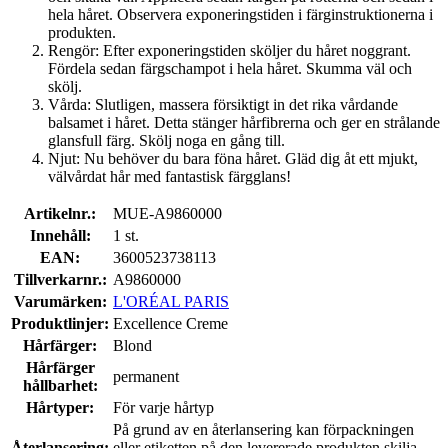
hela håret. Observera exponeringstiden i färginstruktionerna i
produkten.
Rengör: Efter exponeringstiden sköljer du håret noggrant.
Fördela sedan färgschampot i hela håret. Skumma väl och
skölj.
Vårda: Slutligen, massera försiktigt in det rika vårdande
balsamet i håret. Detta stänger hårfibrerna och ger en strålande
glansfull färg. Skölj noga en gång till.
Njut: Nu behöver du bara föna håret. Gläd dig åt ett mjukt,
välvårdat hår med fantastisk färgglans!
Artikelnr.:
MUE-A9860000
Innehåll:
1 st.
EAN:
3600523738113
Tillverkarnr.:
A9860000
Varumärken:
L'ORÉAL PARIS
Produktlinjer:
Excellence Creme
Hårfärger:
Blond
Hårfärger
permanent
hållbarhet:
Hårtyper:
För varje hårtyp
På grund av en återlansering kan förpackningen
Återlansering:
eller etiketten på den levererade produkten skilja