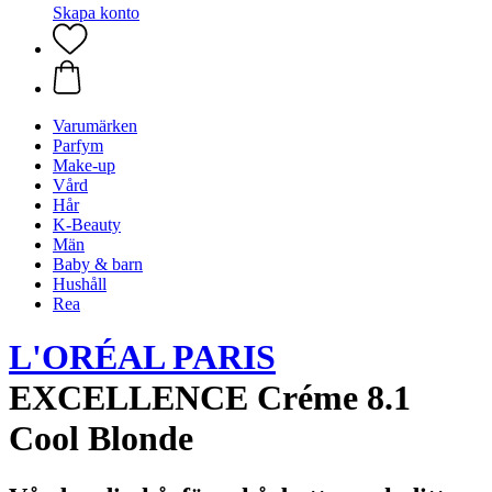
Skapa konto
Varumärken
Parfym
Make-up
Vård
Hår
K-Beauty
Män
Baby & barn
Hushåll
Rea
L'ORÉAL PARIS
EXCELLENCE Créme 8.1
Cool Blonde