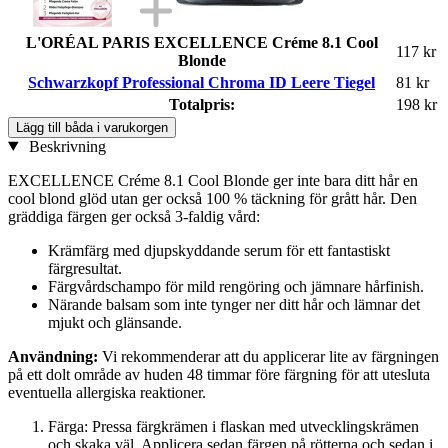
L'ORÉAL PARIS EXCELLENCE Créme 8.1 Cool
117 kr
Blonde
Schwarzkopf Professional Chroma ID Leere Tiegel
81 kr
Totalpris:
198 kr
Lägg till båda i varukorgen
Beskrivning
EXCELLENCE Créme 8.1 Cool Blonde ger inte bara ditt hår en
cool blond glöd utan ger också 100 % täckning för grått hår. Den
gräddiga färgen ger också 3-faldig vård:
Krämfärg med djupskyddande serum för ett fantastiskt
färgresultat.
Färgvårdschampo för mild rengöring och jämnare hårfinish.
Närande balsam som inte tynger ner ditt hår och lämnar det
mjukt och glänsande.
Användning:
Vi rekommenderar att du applicerar lite av färgningen
på ett dolt område av huden 48 timmar före färgning för att utesluta
eventuella allergiska reaktioner.
Färga: Pressa färgkrämen i flaskan med utvecklingskrämen
och skaka väl. Applicera sedan färgen på rötterna och sedan i