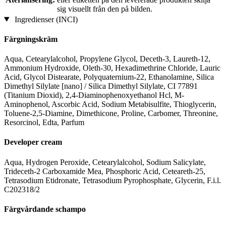
sig visuellt från den på bilden.
Ingredienser (INCI)
Färgningskräm
Aqua, Cetearylalcohol, Propylene Glycol, Deceth-3, Laureth-12,
Ammonium Hydroxide, Oleth-30, Hexadimethrine Chloride, Lauric
Acid, Glycol Distearate, Polyquaternium-22, Ethanolamine, Silica
Dimethyl Silylate [nano] / Silica Dimethyl Silylate, CI 77891
(Titanium Dioxid), 2,4-Diaminophenoxyethanol Hcl, M-
Aminophenol, Ascorbic Acid, Sodium Metabisulfite, Thioglycerin,
Toluene-2,5-Diamine, Dimethicone, Proline, Carbomer, Threonine,
Resorcinol, Edta, Parfum
Developer cream
Aqua, Hydrogen Peroxide, Cetearylalcohol, Sodium Salicylate,
Trideceth-2 Carboxamide Mea, Phosphoric Acid, Ceteareth-25,
Tetrasodium Etidronate, Tetrasodium Pyrophosphate, Glycerin, F.i.l.
C202318/2
Färgvårdande schampo