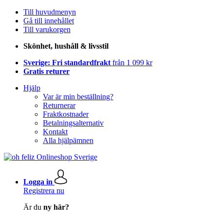
Till huvudmenyn
Gå till innehållet
Till varukorgen
Skönhet, hushåll & livsstil
Sverige: Fri standardfrakt
från 1 099 kr
Gratis returer
Hjälp
Var är min beställning?
Returnerar
Fraktkostnader
Betalningsalternativ
Kontakt
Alla hjälpämnen
Logga in
Registrera nu
Är du
ny här?