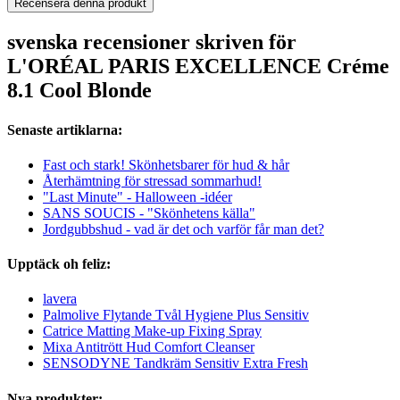
Recensera denna produkt
svenska recensioner skriven för
L'ORÉAL PARIS EXCELLENCE Créme
8.1 Cool Blonde
Senaste artiklarna:
Fast och stark! Skönhetsbarer för hud & hår
Återhämtning för stressad sommarhud!
"Last Minute" - Halloween -idéer
SANS SOUCIS - "Skönhetens källa"
Jordgubbshud - vad är det och varför får man det?
Upptäck oh feliz:
lavera
Palmolive Flytande Tvål Hygiene Plus Sensitiv
Catrice Matting Make-up Fixing Spray
Mixa Antitrött Hud Comfort Cleanser
SENSODYNE Tandkräm Sensitiv Extra Fresh
Nya produkter: