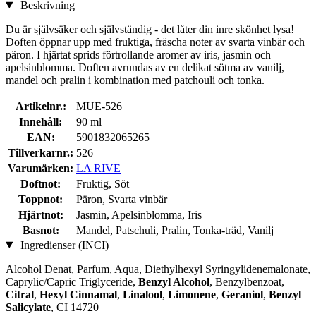
Beskrivning
Du är självsäker och självständig - det låter din inre skönhet lysa!
Doften öppnar upp med fruktiga, fräscha noter av svarta vinbär och
päron. I hjärtat sprids förtrollande aromer av iris, jasmin och
apelsinblomma. Doften avrundas av en delikat sötma av vanilj,
mandel och pralin i kombination med patchouli och tonka.
Artikelnr.:
MUE-526
Innehåll:
90 ml
EAN:
5901832065265
Tillverkarnr.:
526
Varumärken:
LA RIVE
Doftnot:
Fruktig, Söt
Toppnot:
Päron, Svarta vinbär
Hjärtnot:
Jasmin, Apelsinblomma, Iris
Basnot:
Mandel, Patschuli, Pralin, Tonka-träd, Vanilj
Ingredienser (INCI)
Alcohol Denat, Parfum, Aqua, Diethylhexyl Syringylidenemalonate,
Caprylic/Capric Triglyceride,
Benzyl Alcohol
, Benzylbenzoat,
Citral
,
Hexyl Cinnamal
,
Linalool
,
Limonene
,
Geraniol
,
Benzyl
Salicylate
, CI 14720