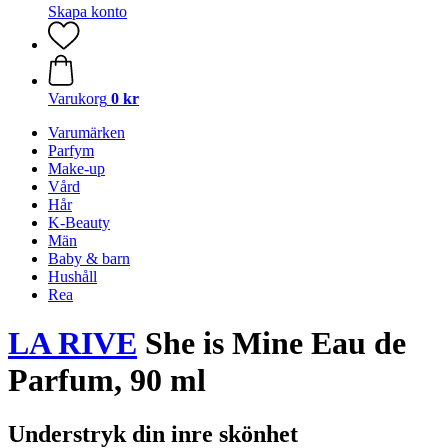
Skapa konto
Varukorg
0 kr
Varumärken
Parfym
Make-up
Vård
Hår
K-Beauty
Män
Baby & barn
Hushåll
Rea
LA RIVE
She is Mine Eau de
Parfum, 90 ml
Understryk din inre skönhet