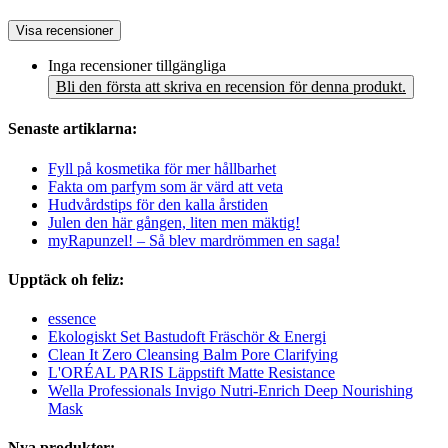
Visa recensioner
Inga recensioner tillgängliga
Bli den första att skriva en recension för denna produkt.
Senaste artiklarna:
Fyll på kosmetika för mer hållbarhet
Fakta om parfym som är värd att veta
Hudvårdstips för den kalla årstiden
Julen den här gången, liten men mäktig!
myRapunzel! – Så blev mardrömmen en saga!
Upptäck oh feliz:
essence
Ekologiskt Set Bastudoft Fräschör & Energi
Clean It Zero Cleansing Balm Pore Clarifying
L'ORÉAL PARIS Läppstift Matte Resistance
Wella Professionals Invigo Nutri-Enrich Deep Nourishing
Mask
Nya produkter: