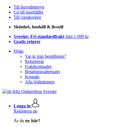
Till huvudmenyn
Gå till innehållet
Till varukorgen
Skönhet, hushåll & livsstil
Sverige: Fri standardfrakt
från 1 099 kr
Gratis returer
Hjälp
Var är min beställning?
Returnerar
Fraktkostnader
Betalningsalternativ
Kontakt
Alla hjälpämnen
Logga in
Registrera nu
Är du
ny här?