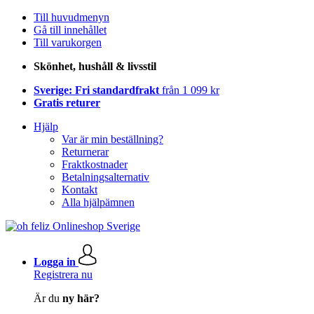
Till huvudmenyn
Gå till innehållet
Till varukorgen
Skönhet, hushåll & livsstil
Sverige: Fri standardfrakt
från 1 099 kr
Gratis returer
Hjälp
Var är min beställning?
Returnerar
Fraktkostnader
Betalningsalternativ
Kontakt
Alla hjälpämnen
Logga in
Registrera nu
Är du
ny här?