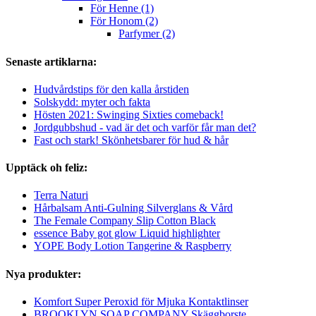
För Henne (1)
För Honom (2)
Parfymer (2)
Senaste artiklarna:
Hudvårdstips för den kalla årstiden
Solskydd: myter och fakta
Hösten 2021: Swinging Sixties comeback!
Jordgubbshud - vad är det och varför får man det?
Fast och stark! Skönhetsbarer för hud & hår
Upptäck oh feliz:
Terra Naturi
Hårbalsam Anti-Gulning Silverglans & Vård
The Female Company Slip Cotton Black
essence Baby got glow Liquid highlighter
YOPE Body Lotion Tangerine & Raspberry
Nya produkter:
Komfort Super Peroxid för Mjuka Kontaktlinser
BROOKLYN SOAP COMPANY Skäggborste