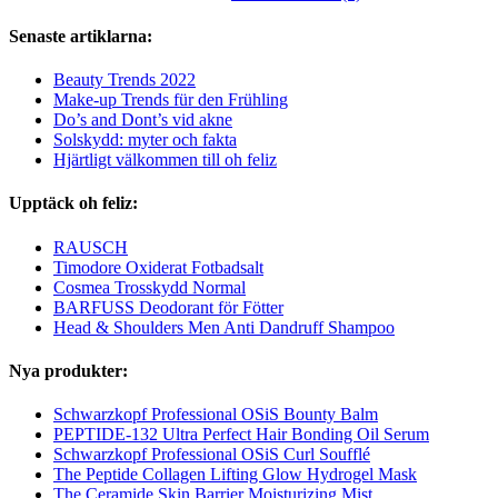
Senaste artiklarna:
Beauty Trends 2022
Make-up Trends für den Frühling
Do’s and Dont’s vid akne
Solskydd: myter och fakta
Hjärtligt välkommen till oh feliz
Upptäck oh feliz:
RAUSCH
Timodore Oxiderat Fotbadsalt
Cosmea Trosskydd Normal
BARFUSS Deodorant för Fötter
Head & Shoulders Men Anti Dandruff Shampoo
Nya produkter:
Schwarzkopf Professional OSiS Bounty Balm
PEPTIDE-132 Ultra Perfect Hair Bonding Oil Serum
Schwarzkopf Professional OSiS Curl Soufflé
The Peptide Collagen Lifting Glow Hydrogel Mask
The Ceramide Skin Barrier Moisturizing Mist