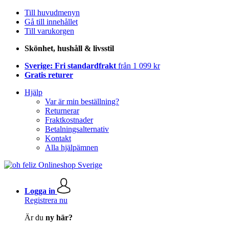
Till huvudmenyn
Gå till innehållet
Till varukorgen
Skönhet, hushåll & livsstil
Sverige: Fri standardfrakt
från 1 099 kr
Gratis returer
Hjälp
Var är min beställning?
Returnerar
Fraktkostnader
Betalningsalternativ
Kontakt
Alla hjälpämnen
Logga in
Registrera nu
Är du
ny här?