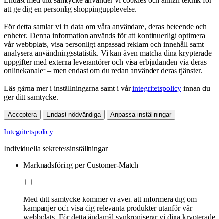
Endast med ditt samtycke använder vi cookies och annan teknik för
att ge dig en personlig shoppingupplevelse.
För detta samlar vi in data om våra användare, deras beteende och
enheter. Denna information används för att kontinuerligt optimera
vår webbplats, visa personligt anpassad reklam och innehåll samt
analysera användningsstatistik. Vi kan även matcha dina krypterade
uppgifter med externa leverantörer och visa erbjudanden via deras
onlinekanaler – men endast om du redan använder deras tjänster.
Läs gärna mer i inställningarna samt i vår
integritetspolicy
innan du
ger ditt samtycke.
Acceptera
Endast nödvändiga
Anpassa inställningar
Integritetspolicy
Individuella sekretessinställningar
Marknadsföring per Customer-Match
Med ditt samtycke kommer vi även att informera dig om
kampanjer och visa dig relevanta produkter utanför vår
webbplats. För detta ändamål synkroniserar vi dina krypterade