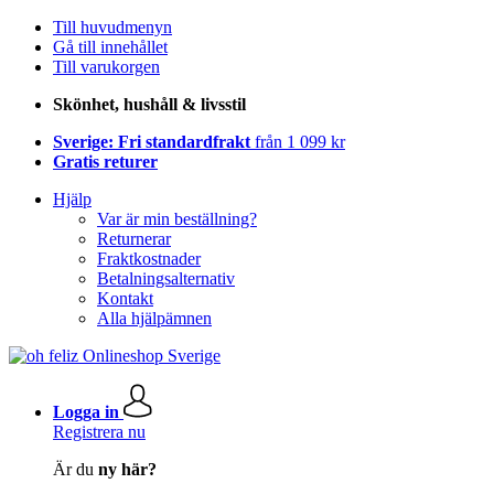
Till huvudmenyn
Gå till innehållet
Till varukorgen
Skönhet, hushåll & livsstil
Sverige: Fri standardfrakt
från 1 099 kr
Gratis returer
Hjälp
Var är min beställning?
Returnerar
Fraktkostnader
Betalningsalternativ
Kontakt
Alla hjälpämnen
Logga in
Registrera nu
Är du
ny här?