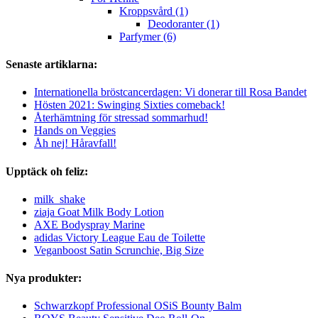
Kroppsvård (1)
Deodoranter (1)
Parfymer (6)
Senaste artiklarna:
Internationella bröstcancerdagen: Vi donerar till Rosa Bandet
Hösten 2021: Swinging Sixties comeback!
Återhämtning för stressad sommarhud!
Hands on Veggies
Åh nej! Håravfall!
Upptäck oh feliz:
milk_shake
ziaja Goat Milk Body Lotion
AXE Bodyspray Marine
adidas Victory League Eau de Toilette
Veganboost Satin Scrunchie, Big Size
Nya produkter:
Schwarzkopf Professional OSiS Bounty Balm