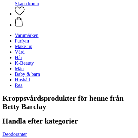
Skapa konto
Varumärken
Parfym
Make-up
Vård
Hår
K-Beauty
Män
Baby & barn
Hushåll
Rea
Kroppsvårdsprodukter för henne från
Betty Barclay
Handla efter kategorier
Deodoranter