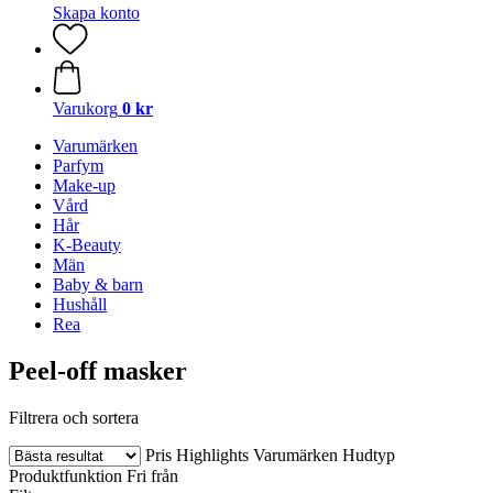
Skapa konto
Varukorg
0 kr
Varumärken
Parfym
Make-up
Vård
Hår
K-Beauty
Män
Baby & barn
Hushåll
Rea
Peel-off masker
Filtrera och sortera
Pris
Highlights
Varumärken
Hudtyp
Produktfunktion
Fri från