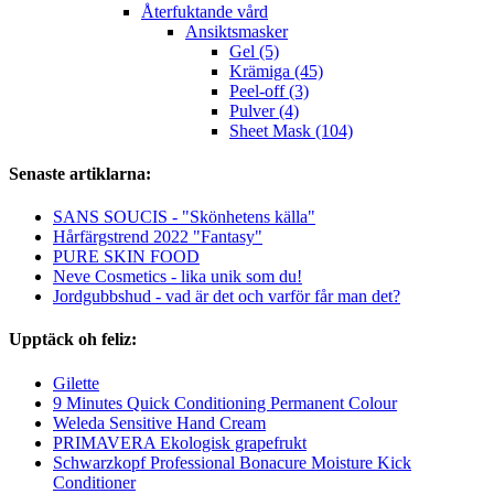
Återfuktande vård
Ansiktsmasker
Gel (5)
Krämiga (45)
Peel-off (3)
Pulver (4)
Sheet Mask (104)
Senaste artiklarna:
SANS SOUCIS - "Skönhetens källa"
Hårfärgstrend 2022 "Fantasy"
PURE SKIN FOOD
Neve Cosmetics - lika unik som du!
Jordgubbshud - vad är det och varför får man det?
Upptäck oh feliz:
Gilette
9 Minutes Quick Conditioning Permanent Colour
Weleda Sensitive Hand Cream
PRIMAVERA Ekologisk grapefrukt
Schwarzkopf Professional Bonacure Moisture Kick
Conditioner