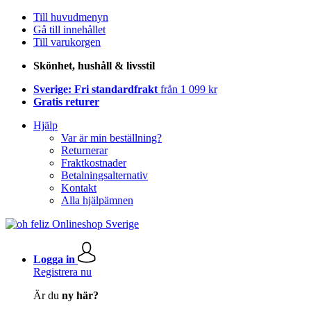
Till huvudmenyn
Gå till innehållet
Till varukorgen
Skönhet, hushåll & livsstil
Sverige: Fri standardfrakt
från 1 099 kr
Gratis returer
Hjälp
Var är min beställning?
Returnerar
Fraktkostnader
Betalningsalternativ
Kontakt
Alla hjälpämnen
Logga in
Registrera nu
Är du
ny här?