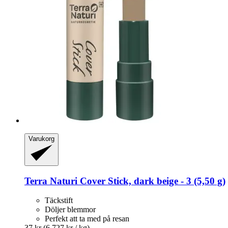
Varukorg
Terra Naturi
Cover Stick, dark beige -​ 3 (5,50 g)
Täckstift
Döljer blemmor
Perfekt att ta med på resan
37 kr
(6 727 kr / kg)