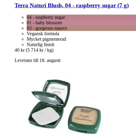
Terra Naturi
Blush, 04 -​ raspberry sugar (7 g)
04 - raspberry sugar
01 - baby blossom
03 - gorgeous mauve
Vegansk formula
Mycket pigmenterad
Naturlig finish
40 kr
(5 714 kr / kg)
Leverans till 18. augusti