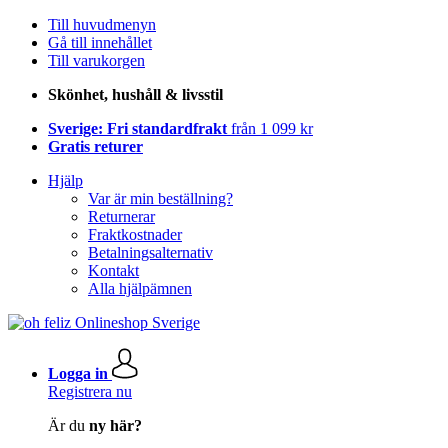
Till huvudmenyn
Gå till innehållet
Till varukorgen
Skönhet, hushåll & livsstil
Sverige: Fri standardfrakt
från 1 099 kr
Gratis returer
Hjälp
Var är min beställning?
Returnerar
Fraktkostnader
Betalningsalternativ
Kontakt
Alla hjälpämnen
Logga in
Registrera nu
Är du
ny här?