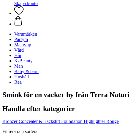
Skapa konto
Varumärken
Parfym
Make-up
Vård
Hår
K-Beauty
Män
Baby & barn
Hushåll
Rea
Smink för en vacker hy från Terra Naturi
Handla efter kategorier
Bronzer
Concealer & Täckstift
Foundation
Highlighter
Rouge
Filtrera och sortera