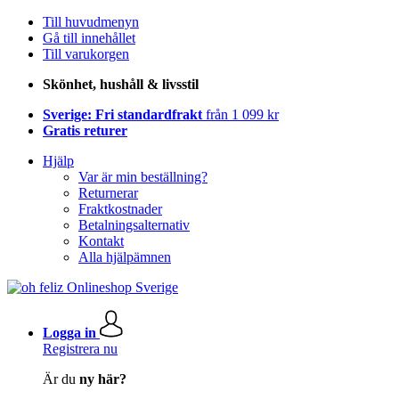
Till huvudmenyn
Gå till innehållet
Till varukorgen
Skönhet, hushåll & livsstil
Sverige: Fri standardfrakt
från 1 099 kr
Gratis returer
Hjälp
Var är min beställning?
Returnerar
Fraktkostnader
Betalningsalternativ
Kontakt
Alla hjälpämnen
Logga in
Registrera nu
Är du
ny här?