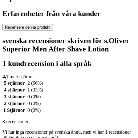
Erfarenheter från våra kunder
Recensera denna produkt
svenska recensioner skriven för s.Oliver
Superior Men After Shave Lotion
1 kundrecension i alla språk
4,7
av 5 stjärnor
5 stjärnor
2
(66%)
4 stjärnor
1
(33%)
3 stjärnor
0
(0%)
2 stjärnor
0
(0%)
1 Stjärnor
0
(0%)
3
recensioner
Vi har inga recensioner på svenska ännu, men vi har 1 recensioner
tillgängliga på ett annat språk.