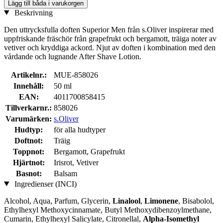
Lägg till båda i varukorgen
Beskrivning
Den uttrycksfulla doften Superior Men från s.Oliver inspirerar med
uppfriskande fräschör från grapefrukt och bergamott, träiga noter av
vetiver och kryddiga ackord. Njut av doften i kombination med den
vårdande och lugnande After Shave Lotion.
Artikelnr.:
MUE-858026
Innehåll:
50 ml
EAN:
4011700858415
Tillverkarnr.:
858026
Varumärken:
s.Oliver
Hudtyp:
för alla hudtyper
Doftnot:
Träig
Toppnot:
Bergamott, Grapefrukt
Hjärtnot:
Irisrot, Vetiver
Basnot:
Balsam
Ingredienser (INCI)
Alcohol, Aqua, Parfum, Glycerin,
Linalool
,
Limonene
, Bisabolol,
Ethylhexyl Methoxycinnamate, Butyl Methoxydibenzoylmethane,
Cumarin, Ethylhexyl Salicylate, Citronellal,
Alpha-Isomethyl