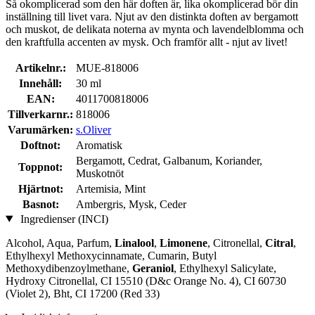
Så okomplicerad som den här doften är, lika okomplicerad bör din
inställning till livet vara. Njut av den distinkta doften av bergamott
och muskot, de delikata noterna av mynta och lavendelblomma och
den kraftfulla accenten av mysk. Och framför allt - njut av livet!
Artikelnr.:
MUE-818006
Innehåll:
30 ml
EAN:
4011700818006
Tillverkarnr.:
818006
Varumärken:
s.Oliver
Doftnot:
Aromatisk
Bergamott, Cedrat, Galbanum, Koriander,
Toppnot:
Muskotnöt
Hjärtnot:
Artemisia, Mint
Basnot:
Ambergris, Mysk, Ceder
Ingredienser (INCI)
Alcohol, Aqua, Parfum,
Linalool
,
Limonene
, Citronellal,
Citral
,
Ethylhexyl Methoxycinnamate, Cumarin, Butyl
Methoxydibenzoylmethane,
Geraniol
, Ethylhexyl Salicylate,
Hydroxy Citronellal, CI 15510 (D&c Orange No. 4), CI 60730
(Violet 2), Bht, CI 17200 (Red 33)