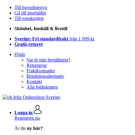
Till huvudmenyn
Gå till innehållet
Till varukorgen
Skönhet, hushåll & livsstil
Sverige: Fri standardfrakt
från 1 099 kr
Gratis returer
Hjälp
Var är min beställning?
Returnerar
Fraktkostnader
Betalningsalternativ
Kontakt
Alla hjälpämnen
Logga in
Registrera nu
Är du
ny här?