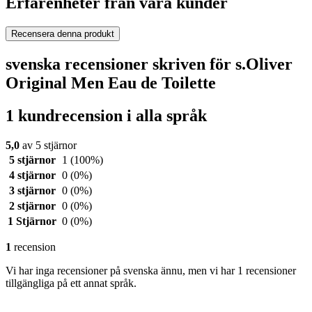
Erfarenheter från våra kunder
Recensera denna produkt
svenska recensioner skriven för s.Oliver
Original Men Eau de Toilette
1 kundrecension i alla språk
5,0
av 5 stjärnor
5 stjärnor
1
(100%)
4 stjärnor
0
(0%)
3 stjärnor
0
(0%)
2 stjärnor
0
(0%)
1 Stjärnor
0
(0%)
1
recension
Vi har inga recensioner på svenska ännu, men vi har 1 recensioner
tillgängliga på ett annat språk.