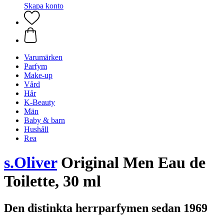
Skapa konto
Varumärken
Parfym
Make-up
Vård
Hår
K-Beauty
Män
Baby & barn
Hushåll
Rea
s.Oliver
Original Men Eau de
Toilette, 30 ml
Den distinkta herrparfymen sedan 1969