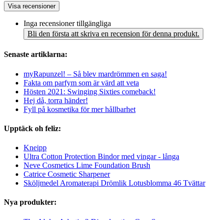
Visa recensioner
Inga recensioner tillgängliga
Bli den första att skriva en recension för denna produkt.
Senaste artiklarna:
myRapunzel! – Så blev mardrömmen en saga!
Fakta om parfym som är värd att veta
Hösten 2021: Swinging Sixties comeback!
Hej då, torra händer!
Fyll på kosmetika för mer hållbarhet
Upptäck oh feliz:
Kneipp
Ultra Cotton Protection Bindor med vingar - långa
Neve Cosmetics Lime Foundation Brush
Catrice Cosmetic Sharpener
Sköljmedel Aromaterapi Drömlik Lotusblomma 46 Tvättar
Nya produkter: