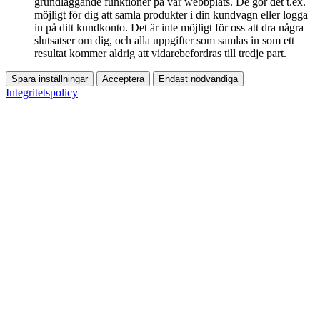
grundläggande funktioner på vår webbplats. De gör det t.ex.
möjligt för dig att samla produkter i din kundvagn eller logga
in på ditt kundkonto. Det är inte möjligt för oss att dra några
slutsatser om dig, och alla uppgifter som samlas in som ett
resultat kommer aldrig att vidarebefordras till tredje part.
Spara inställningar
Acceptera
Endast nödvändiga
Integritetspolicy