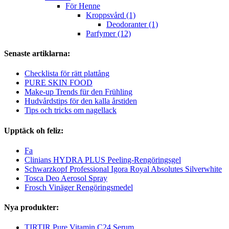
För Henne
Kroppsvård (1)
Deodoranter (1)
Parfymer (12)
Senaste artiklarna:
Checklista för rätt plattång
PURE SKIN FOOD
Make-up Trends für den Frühling
Hudvårdstips för den kalla årstiden
Tips och tricks om nagellack
Upptäck oh feliz:
Fa
Clinians HYDRA PLUS Peeling-Rengöringsgel
Schwarzkopf Professional Igora Royal Absolutes Silverwhite
Tosca Deo Aerosol Spray
Frosch Vinäger Rengöringsmedel
Nya produkter:
TIRTIR Pure Vitamin C24 Serum