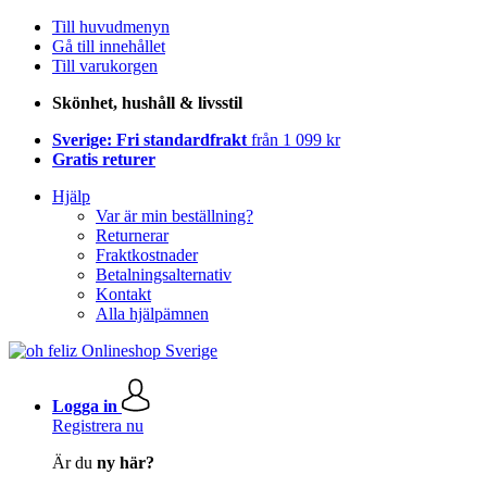
Till huvudmenyn
Gå till innehållet
Till varukorgen
Skönhet, hushåll & livsstil
Sverige: Fri standardfrakt
från 1 099 kr
Gratis returer
Hjälp
Var är min beställning?
Returnerar
Fraktkostnader
Betalningsalternativ
Kontakt
Alla hjälpämnen
Logga in
Registrera nu
Är du
ny här?