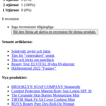
2 stjärnor
1
(100%)
1 Stjärnor
0
(0%)
1
recension
Inga recensioner tillgängliga
Bli den första att skriva en recension för denna produkt.
Senaste artiklarna:
Solskydd: myter och fakta
Tips för "vintersäkert" smink
Tips och tricks om nagellack
Beauty Test: ELVITAL Hydra Hyaluronic
Hårfärgstrend 2022 "Fantasy"
Nya produkter:
BROOKLYN SOAP COMPANY Skäggrulle
Comfort Protection Mineral Body Sun Lotion SPF 30
The Ceramide Skin Barrier Moisturizing Mist
TIRTIR Mask Fit All Cover Cushion Mini
ROYS Beauty Pure Deo Roll-On Woman