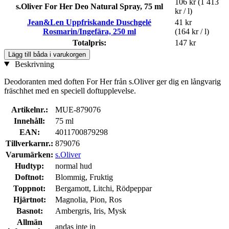
106 kr
(1 413
s.Oliver For Her Deo Natural Spray, 75 ml
kr / l)
Jean&Len Uppfriskande Duschgelé
41 kr
Rosmarin/Ingefära, 250 ml
(164 kr / l)
Totalpris:
147 kr
Lägg till båda i varukorgen
Beskrivning
Deodoranten med doften For Her från s.Oliver ger dig en långvarig
fräschhet med en speciell doftupplevelse.
Artikelnr.:
MUE-879076
Innehåll:
75 ml
EAN:
4011700879298
Tillverkarnr.:
879076
Varumärken:
s.Oliver
Hudtyp:
normal hud
Doftnot:
Blommig, Fruktig
Toppnot:
Bergamott, Litchi, Rödpeppar
Hjärtnot:
Magnolia, Pion, Ros
Basnot:
Ambergris, Iris, Mysk
Allmän
andas inte in