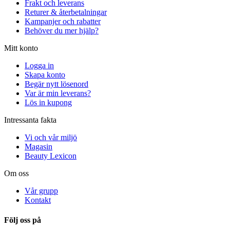
Frakt och leverans
Returer & återbetalningar
Kampanjer och rabatter
Behöver du mer hjälp?
Mitt konto
Logga in
Skapa konto
Begär nytt lösenord
Var är min leverans?
Lös in kupong
Intressanta fakta
Vi och vår miljö
Magasin
Beauty Lexicon
Om oss
Vår grupp
Kontakt
Följ oss på