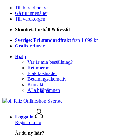
Till huvudmenyn
Gå till innehållet
Till varukorgen
Skönhet, hushåll & livsstil
Sverige: Fri standardfrakt
från 1 099 kr
Gratis returer
Hjälp
Var är min beställning?
Returnerar
Fraktkostnader
Betalningsalternativ
Kontakt
Alla hjälpämnen
Logga in
Registrera nu
Är du
ny här?