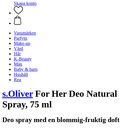
Skapa konto
Varumärken
Parfym
Make-up
Vård
Hår
K-Beauty
Män
Baby & barn
Hushåll
Rea
s.Oliver
For Her Deo Natural
Spray, 75 ml
Deo spray med en blommig-fruktig doft