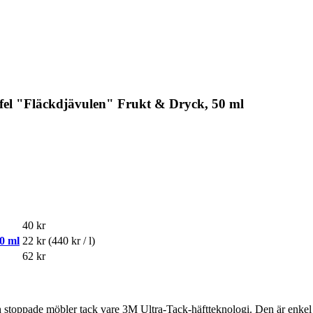
fel "Fläckdjävulen" Frukt & Dryck, 50 ml
40 kr
0 ml
22 kr
(440 kr / l)
62 kr
h stoppade möbler tack vare 3M Ultra-Tack-häftteknologi. Den är enkel a