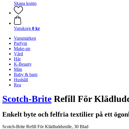
Skapa konto
Varukorg
0 kr
Varumärken
Parfym
Make-up
Vård
Hår
K-Beauty
Män
Baby & barn
Hushåll
Rea
Scotch-Brite
Refill För Klädludd
Enkelt byte och felfria textilier på ett ögon
Scotch-Brite Refill För Klädluddsrulle, 30 Blad