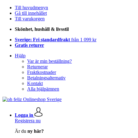
Till huvudmenyn
Gå till innehållet
Till varukorgen
Skönhet, hushåll & livsstil
Sverige: Fri standardfrakt
från 1 099 kr
Gratis returer
Hjälp
Var är min beställning?
Returnerar
Fraktkostnader
Betalningsalternativ
Kontakt
Alla hjälpämnen
Logga in
Registrera nu
Är du
ny här?