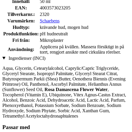
Innehåll:
50 ml
EAN:
4003573023205
Tillverkarnr.:
2320
Varumärken:
Schaebens
Hudtyp:
krävande hud, mogen hud
Produktfunktion:
pH hudneutralt
Fri från:
Mikroplaster
Applicera på kvällen. Massera försiktigt in på
Användning:
torrt, rengjort ansikte med cirkulära rörelser.
Ingredienser (INCI)
Aqua, Glycerin, Cetearylalcohol, Caprylic/Capric Triglyceride,
Glyceryl Stearate, Isopropyl Palmitate, Glyceryl Stearat Citrat,
Butyrospermum Parkii (Shea) Butter, Oenothera Biennis (Evening
Primrose) Oil, Panthenol, Ascorbyl Palmitate, Helianthus Annus
(Sunflower) Seed Oil,
Rosa Damascena Flower Water
,
Tocopherol (Vitamin E), Ubiquinone, Vitex Agnus-Castus Extract,
Alcohol, Benzoic Acid, Dehydroacetic Acid, Lactic Acid, Parfum,
Phenoxyethanol, Potassium Sorbate, Sodium Benzoate, Sodium
Hydroxyde, Sodium Phytate, Sorbic Acid, Xanthan Gum,
Tetramethyl Acetyloctahydronaphtalenes
Passar med