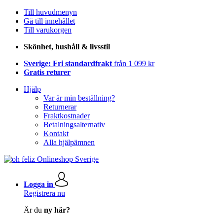
Till huvudmenyn
Gå till innehållet
Till varukorgen
Skönhet, hushåll & livsstil
Sverige: Fri standardfrakt
från 1 099 kr
Gratis returer
Hjälp
Var är min beställning?
Returnerar
Fraktkostnader
Betalningsalternativ
Kontakt
Alla hjälpämnen
Logga in
Registrera nu
Är du
ny här?