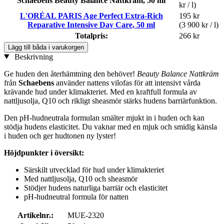
Schaebens Beauty Balance Nattkräm, 50 ml
kr / l)
L'ORÉAL PARIS Age Perfect Extra-Rich
195 kr
Reparative Intensive Day Care, 50 ml
(3 900 kr / l)
Totalpris:
266 kr
Lägg till båda i varukorgen
Beskrivning
Ge huden den återhämtning den behöver!
Beauty Balance Nattkräm
från
Schaebens
använder nattens vilofas för att intensivt vårda
krävande hud under klimakteriet. Med en kraftfull formula av
nattljusolja, Q10 och rikligt sheasmör stärks hudens barriärfunktion.
Den pH-hudneutrala formulan smälter mjukt in i huden och kan
stödja hudens elasticitet. Du vaknar med en mjuk och smidig känsla
i huden och ger hudtonen ny lyster!
Höjdpunkter i översikt:
Särskilt utvecklad för hud under klimakteriet
Med nattljusolja, Q10 och sheasmör
Stödjer hudens naturliga barriär och elasticitet
pH-hudneutral formula för natten
Artikelnr.:
MUE-2320