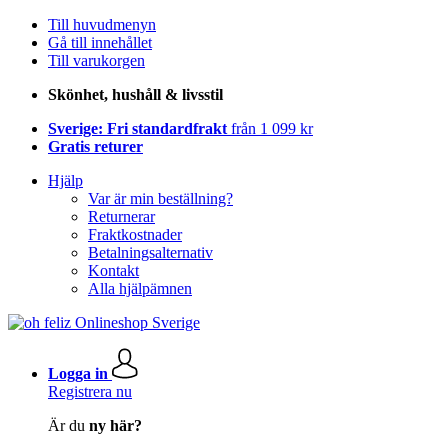
Till huvudmenyn
Gå till innehållet
Till varukorgen
Skönhet, hushåll & livsstil
Sverige: Fri standardfrakt
från 1 099 kr
Gratis returer
Hjälp
Var är min beställning?
Returnerar
Fraktkostnader
Betalningsalternativ
Kontakt
Alla hjälpämnen
Logga in
Registrera nu
Är du
ny här?