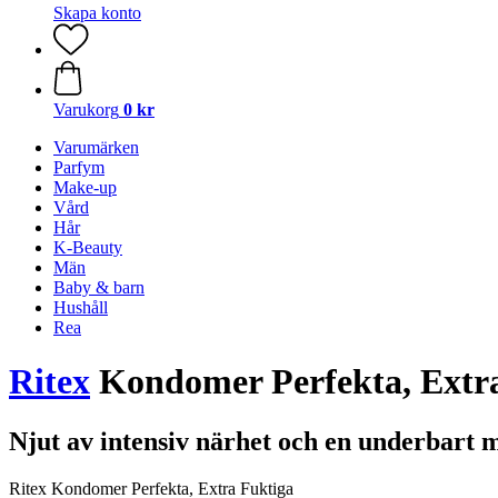
Skapa konto
Varukorg
0 kr
Varumärken
Parfym
Make-up
Vård
Hår
K-Beauty
Män
Baby & barn
Hushåll
Rea
Ritex
Kondomer Perfekta, Extra 
Njut av intensiv närhet och en underbart 
Ritex Kondomer Perfekta, Extra Fuktiga