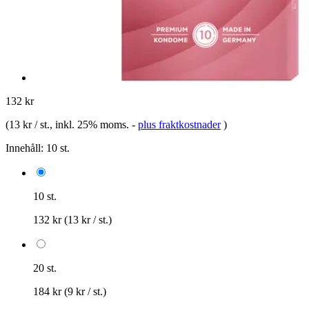
132 kr
(
13 kr / st.
, inkl. 25% moms.
-
plus fraktkostnader
)
Innehåll:
10 st.
10 st.
132 kr
(13 kr / st.)
20 st.
184 kr
(9 kr / st.)