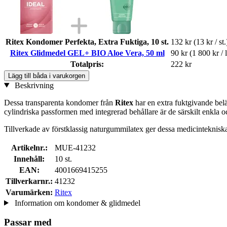
Ritex Kondomer Perfekta, Extra Fuktiga, 10 st.
132 kr
(13 kr / st.
Ritex Glidmedel GEL+ BIO Aloe Vera, 50 ml
90 kr
(1 800 kr / l
Totalpris:
222 kr
Lägg till båda i varukorgen
Beskrivning
Dessa transparenta kondomer från
Ritex
har en extra fuktgivande bel
cylindriska passformen med integrerad behållare är de särskilt enkla o
Tillverkade av förstklassig naturgummilatex ger dessa medicintekniska 
Artikelnr.:
MUE-41232
Innehåll:
10 st.
EAN:
4001669415255
Tillverkarnr.:
41232
Varumärken:
Ritex
Information om kondomer & glidmedel
Passar med