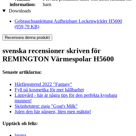
information:
barn
Downloads
Gebrauchsanleitung Aufheizbare Lockenwickler H5600
(959,79 KB)
Recensera denna produkt
svenska recensioner skriven för
REMINGTON Värmespolar H5600
Senaste artiklarna:
Hårfärgstrend 2022 "Fantasy"
Fyll på kosmetika för mer hållbarhet
Läppvård - här är några tips för den perfekta kyssbara
munnen!
Skönhetstest: ziaja "Goat's Milk"
Julen den här gången, liten men mäktig!
Upptäck oh feliz:
lavera