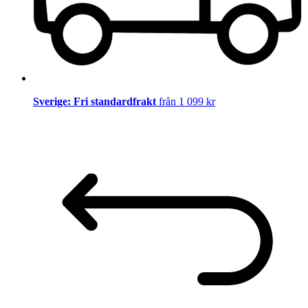
Sverige: Fri standardfrakt
från 1 099 kr