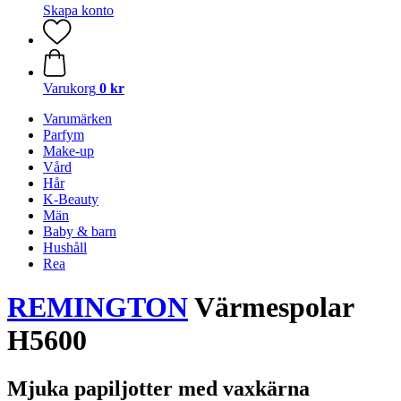
Skapa konto
Varukorg
0 kr
Varumärken
Parfym
Make-up
Vård
Hår
K-Beauty
Män
Baby & barn
Hushåll
Rea
REMINGTON
Värmespolar
H5600
Mjuka papiljotter med vaxkärna