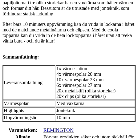
papiljotterna i tre olika storlekar har en vaxkärna som håller värmen
och formar ditt hår. Dessutom är de utrustade med jonteknik, som
förhindrar statisk laddning.
Efter bara 10 minuters uppvärmning kan du vrida in lockarna i håret
med de matchande metallnålarna och clipsen. Med de coola
topparna kan du vrida in de heta locktopparna i håret utan att tveka -
vänta bara - och du är klar!
Sammanfattning:
1x värmestation
4x värmespolar 20 mm
10x värmespolar 23 mm
Leveransomfattning
6x värmespolar 27 mm
20x metallstift (olika storlekar)
20x clips (olika storlekar)
Värmespolar
Med vaxkärna
Highlights
Jonteknik
Uppvärmningstid
10 min
Varumärken:
REMINGTON
Allmän
Förvara produkten säker och utom räckhåll för