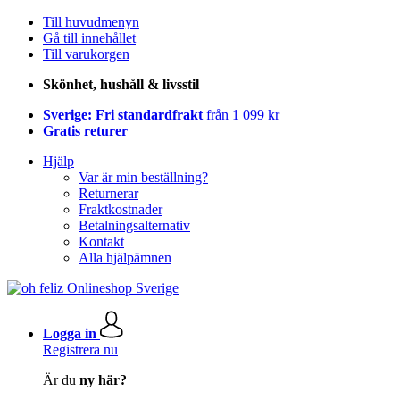
Till huvudmenyn
Gå till innehållet
Till varukorgen
Skönhet, hushåll & livsstil
Sverige: Fri standardfrakt
från 1 099 kr
Gratis returer
Hjälp
Var är min beställning?
Returnerar
Fraktkostnader
Betalningsalternativ
Kontakt
Alla hjälpämnen
Logga in
Registrera nu
Är du
ny här?