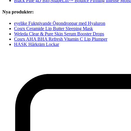
Black Pine 4D Bio-ShapeLift™ Bounce Firming Intense Moist
Nya produkter:
eyelike Fuktgivande Ögondroppar med Hyaluron
Cosrx Ceramide Lip Butter Sleeping Mask
Weleda Clear & Pure Skin Serum Booster Drops
Cosrx AHA BHA Refresh Vitamin C Lip Plumper
HASK Hårkräm Lockar