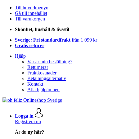
Till huvudmenyn
Gå till innehållet
Till varukorgen
Skönhet, hushåll & livsstil
Sverige: Fri standardfrakt
från 1 099 kr
Gratis returer
Hjälp
Var är min beställning?
Returnerar
Fraktkostnader
Betalningsalternativ
Kontakt
Alla hjälpämnen
Logga in
Registrera nu
Är du
ny här?