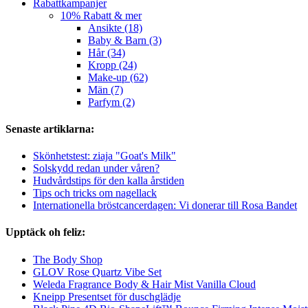
Rabattkampanjer
10% Rabatt & mer
Ansikte (18)
Baby & Barn (3)
Hår (34)
Kropp (24)
Make-up (62)
Män (7)
Parfym (2)
Senaste artiklarna:
Skönhetstest: ziaja "Goat's Milk"
Solskydd redan under våren?
Hudvårdstips för den kalla årstiden
Tips och tricks om nagellack
Internationella bröstcancerdagen: Vi donerar till Rosa Bandet
Upptäck oh feliz:
The Body Shop
GLOV Rose Quartz Vibe Set
Weleda Fragrance Body & Hair Mist Vanilla Cloud
Kneipp Presentset för duschglädje