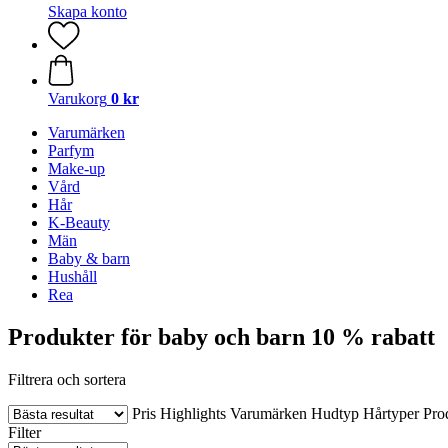
Skapa konto
Varukorg
0 kr
Varumärken
Parfym
Make-up
Vård
Hår
K-Beauty
Män
Baby & barn
Hushåll
Rea
Produkter för baby och barn 10 % rabatt
Filtrera och sortera
Pris
Highlights
Varumärken
Hudtyp
Hårtyper
Pro
Filter