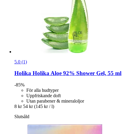
5.0 (1)
Holika Holika
Aloe 92% Shower Gel, 55 ml
-85%
För alla hudtyper
Uppfriskande doft
Utan parabener & mineraloljor
8 kr
54 kr
(145 kr / l)
Slutsåld