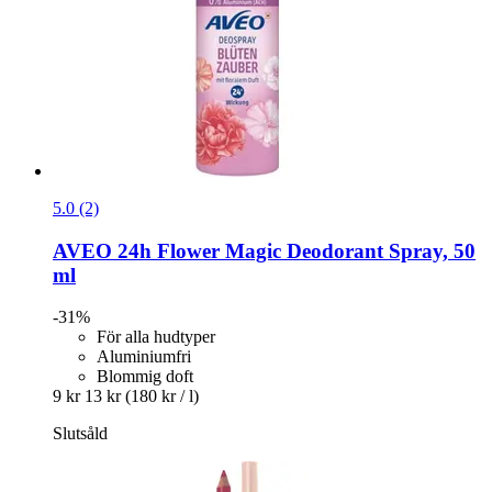
5.0 (2)
AVEO
24h Flower Magic Deodorant Spray, 50
ml
-31%
För alla hudtyper
Aluminiumfri
Blommig doft
9 kr
13 kr
(180 kr / l)
Slutsåld