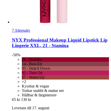
7 Alternativ
NYX Professional Makeup
Liquid Lipstick Lip
Lingerie XXL, 21 -​ Stamina
-50%
21 - Stamina
14 - Bust-Ed
05 - Strip'd Down
02 - Turn On
07 - Warm Up
+2
Kyssbar & vegan
Torkar snabbt & mattar ner
Hållbar & färgintensiv
65 kr
130 kr
Leverans till 17. augusti