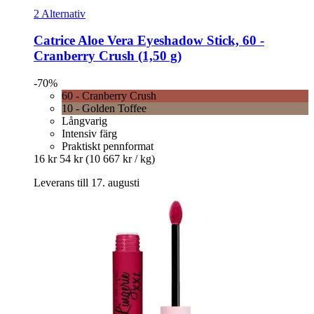
2 Alternativ
Catrice
Aloe Vera Eyeshadow Stick, 60 -​
Cranberry Crush (1,50 g)
-70%
60 - Cranberry Crush
10 - Golden Toffee
Långvarig
Intensiv färg
Praktiskt pennformat
16 kr
54 kr
(10 667 kr / kg)
Leverans till 17. augusti