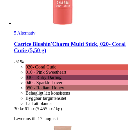
5 Alternativ
Catrice
Blushin'Charm Multi Stick, 020-​ Coral
Cutie (5,50 g)
-51%
020- Coral Cutie
010 - Pink Sweetheart
030 - Ruby Darling
040 - Sparkle Lover
050 - Radiant Honey
Behagligt lätt konsistens
Byggbar färgintensitet
Lätt att blanda
30 kr
61 kr
(5 455 kr / kg)
Leverans till 17. augusti