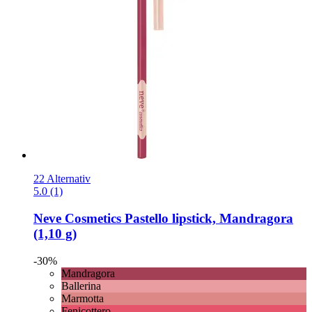
22 Alternativ
5.0 (1)
Neve Cosmetics
Pastello lipstick, Mandragora
(1,10 g)
-30%
Mandragora
Ballerina
Marmotta
Fenicottero