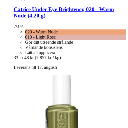
Catrice
Under Eye Brightener, 020 -​ Warm
Nude (4,20 g)
-31%
020 - Warm Nude
010 - Light Rose
Gör ditt utseende strålande
Vårdande konsistens
Lätt att applicera
33 kr
48 kr
(7 857 kr / kg)
Leverans till 17. augusti