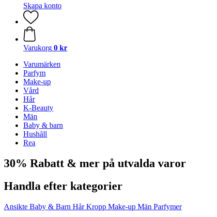
Skapa konto
Varukorg
0 kr
Varumärken
Parfym
Make-up
Vård
Hår
K-Beauty
Män
Baby & barn
Hushåll
Rea
30% Rabatt & mer på utvalda varor
Handla efter kategorier
Ansikte
Baby & Barn
Hår
Kropp
Make-up
Män
Parfymer