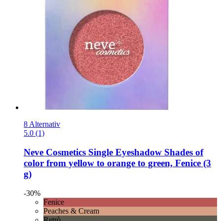
8 Alternativ
5.0 (1)
Neve Cosmetics
Single Eyeshadow Shades of
color from yellow to orange to green, Fenice (3
g)
-30%
Fenice
Peaches & Cream
Retrò