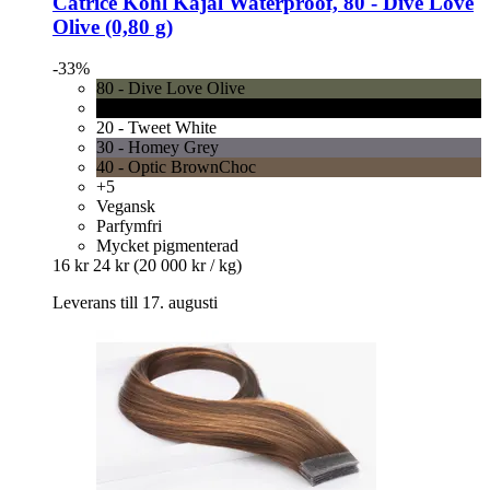
Catrice
Kohl Kajal Waterproof, 80 -​ Dive Love
Olive (0,80 g)
-33%
80 - Dive Love Olive
10 - Check Chic Black
20 - Tweet White
30 - Homey Grey
40 - Optic BrownChoc
+5
Vegansk
Parfymfri
Mycket pigmenterad
16 kr
24 kr
(20 000 kr / kg)
Leverans till 17. augusti