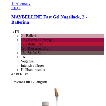
11 Alternativ
5.0 (1)
MAYBELLINE
Fast Gel Nagellack, 2 -​
Ballerina
-31%
2 - Ballerina
10 - Fuchsia Ecstasy
12 - Rebel Red
13 - Possessed Plum
16 - Sinful Stone
+6
Vegansk
Intensiva färger
Hållbara resultat
42 kr
61 kr
Leverans till 17. augusti