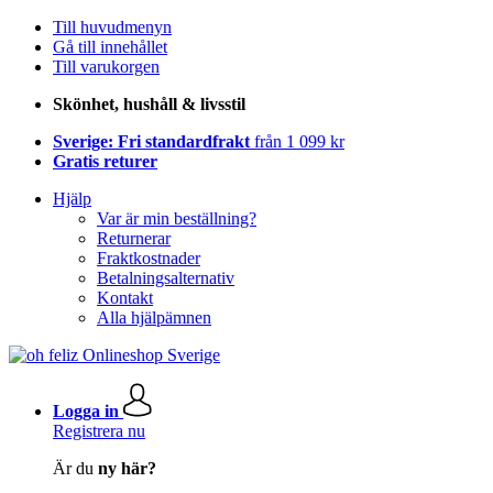
Till huvudmenyn
Gå till innehållet
Till varukorgen
Skönhet, hushåll & livsstil
Sverige: Fri standardfrakt
från 1 099 kr
Gratis returer
Hjälp
Var är min beställning?
Returnerar
Fraktkostnader
Betalningsalternativ
Kontakt
Alla hjälpämnen
Logga in
Registrera nu
Är du
ny här?