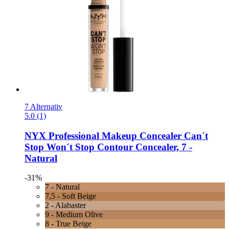
7 Alternativ
5.0 (1)
NYX Professional Makeup
Concealer Can´t
Stop Won´t Stop Contour Concealer, 7 -​
Natural
-31%
7 - Natural
7,5 - Soft Beige
2 - Alabaster
9 - Medium Olive
8 - True Beige