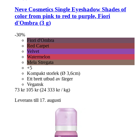
Neve Cosmetics
Single Eyeshadow Shades of
color from pink to red to purple, Fiori
d'Ombra (3 g)
-30%
Fiori d'Ombra
Red Carpet
Velvet
Watermelon
Mela Stregata
+5
Kompakt storlek (Ø 3,6cm)
Ett brett utbud av färger
Vegansk
73 kr
105 kr
(24 333 kr / kg)
Leverans till 17. augusti