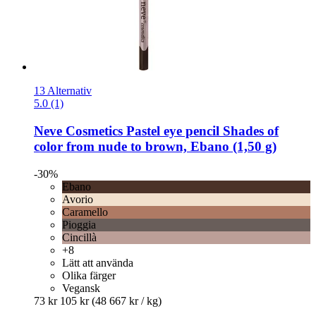
13 Alternativ
5.0 (1)
Neve Cosmetics
Pastel eye pencil Shades of
color from nude to brown, Ebano (1,50 g)
-30%
Ebano
Avorio
Caramello
Pioggia
Cincillà
+8
Lätt att använda
Olika färger
Vegansk
73 kr
105 kr
(48 667 kr / kg)