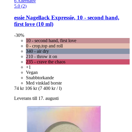
6 Alternativ
5.0 (2)
essie
Nagellack Expressie, 10 -​ second hand,
first love (10 ml)
-30%
10 - second hand, first love
0 - crop,top and roll
340 - air dry
210 - throw it on
235 - crave the chaos
+1
Vegan
Snabbtorkande
Med vinklad borste
74 kr
106 kr
(7 400 kr / l)
Leverans till 17. augusti