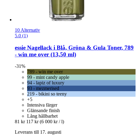
10 Alternativ
5.0 (1)
essie
Nagellack i Blå, Gröna & Gula Toner, 789
-​ win me over (13,50 ml)
-31%
789 - win me over
99 - mint candy apple
94 - lapiz of luxury
93 - mezmerised
219 - bikini so teeny
+5
Intensiva färger
Glänsande finish
Lång hållbarhet
81 kr
117 kr
(6 000 kr / l)
Leverans till 17. augusti