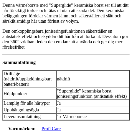
Denna värmeborste med "Superglide" keramiska borst ser till att ditt
hår försiktigt torkas och rätas ut utan att skada det. Den keramiska
beläggningen fördelar värmen jämnt och säkerställer ett slätt och
särskilt smidigt hår utan förlust av volym.
Den omkopplingsbara joniseringsfunktionen säkerställer en
antistatisk effekt och skyddar ditt hår från att torka ut. Dessutom gör
den 360° vridbara leden den enklare att använda och ger dig mer
rörelsefrihet.
Sammanfattning
Driftläge
(nätdrift/uppladdningsbart
nätdrift
batteri/batteri)
"Superglide" keramiska borst,
Höjdpunkter
joniseringsfunktion (antistatisk effekt)
Lämplig för alla hårtyper
Ja
Upphängningsögla
Ja
Leveransomfattning
1x Värmeborste
Varumärken:
Profi Care