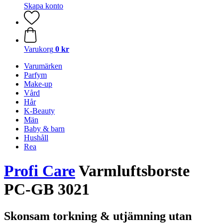
Skapa konto
Varukorg
0 kr
Varumärken
Parfym
Make-up
Vård
Hår
K-Beauty
Män
Baby & barn
Hushåll
Rea
Profi Care
Varmluftsborste
PC-GB 3021
Skonsam torkning & utjämning utan