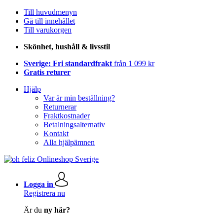
Till huvudmenyn
Gå till innehållet
Till varukorgen
Skönhet, hushåll & livsstil
Sverige: Fri standardfrakt
från 1 099 kr
Gratis returer
Hjälp
Var är min beställning?
Returnerar
Fraktkostnader
Betalningsalternativ
Kontakt
Alla hjälpämnen
Logga in
Registrera nu
Är du
ny här?