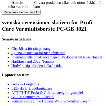
Allmän
Förvara produkten säker och utom räckhåll för
information:
barn
Recensera denna produkt
svenska recensioner skriven för Profi
Care Varmluftsborste PC-GB 3021
Senaste artiklarna:
Checklista för rätt plattång
Fyll på kosmetika för mer hållbarhet
Internationella bröstcancerdagen: Vi donerar till Rosa Bandet
Hårfärgstrend 2022 "Fantasy"
Hudvårdstips för den kalla årstiden
Upptäck oh feliz:
Geek & Gorgeous
LEIFHEIT Luddborttagare
ATTITUDE Frukt & Grönsaksrengöringsmedel
GLOV Scrunchies 2 Pack S
Penaten Baby Little Helpers Wind & Weather Cream