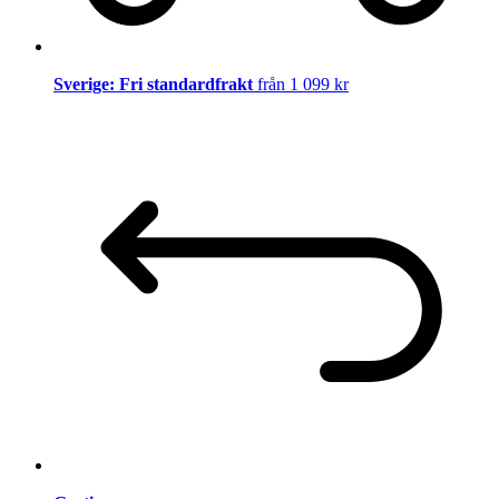
Sverige: Fri standardfrakt
från 1 099 kr