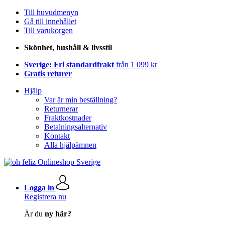
Till huvudmenyn
Gå till innehållet
Till varukorgen
Skönhet, hushåll & livsstil
Sverige: Fri standardfrakt
från 1 099 kr
Gratis returer
Hjälp
Var är min beställning?
Returnerar
Fraktkostnader
Betalningsalternativ
Kontakt
Alla hjälpämnen
Logga in
Registrera nu
Är du
ny här?