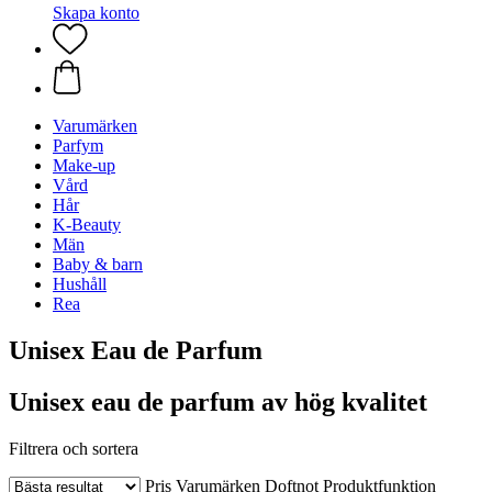
Skapa konto
Varumärken
Parfym
Make-up
Vård
Hår
K-Beauty
Män
Baby & barn
Hushåll
Rea
Unisex Eau de Parfum
Unisex eau de parfum av hög kvalitet
Filtrera och sortera
Pris
Varumärken
Doftnot
Produktfunktion