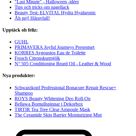
"Last Minute" - Halloween -idéer
Tips och tricks om nagellack
Beauty Test: ELVITAL Hydra Hyaluronic
Åh nej! Håravfall!
Upptäck oh feliz:
GUHL
PRIMAVERA Joyful Journeys Presentset
KORRES Avgoustos Eau de Toilette
Frosch Citronskurmjölk
N° 505 Conditioning Beard Oil - Leather & Wood
Nya produkter:
Schwarzkopf Professional Bonacure Repair Rescue+
Shampoo
ROYS Beauty Whitening Deo Roll-On
Bellawa Bomullspinnar i Dekorbox
TIRTIR Tea Tree Clear Ampoule Mask
The Ceramide Skin Barrier Moisturizing Mist