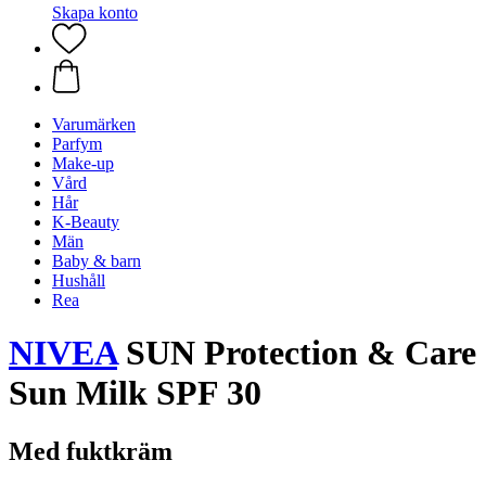
Skapa konto
Varumärken
Parfym
Make-up
Vård
Hår
K-Beauty
Män
Baby & barn
Hushåll
Rea
NIVEA
SUN Protection & Care
Sun Milk SPF 30
Med fuktkräm