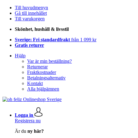
Till huvudmenyn
Gå till innehållet
Till varukorgen
Skönhet, hushåll & livsstil
Sverige: Fri standardfrakt
från 1 099 kr
Gratis returer
Hjälp
Var är min beställning?
Returnerar
Fraktkostnader
Betalningsalternativ
Kontakt
Alla hjälpämnen
Logga in
Registrera nu
Är du
ny här?