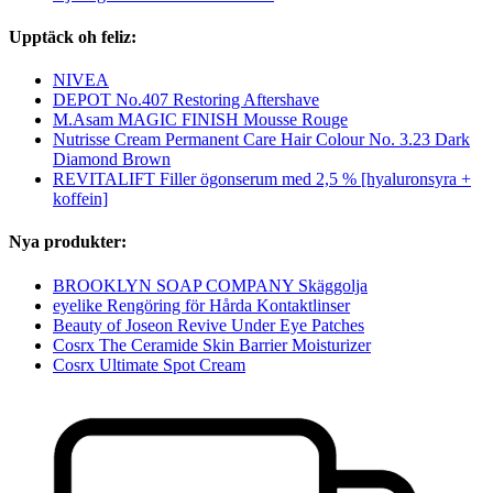
Upptäck oh feliz:
NIVEA
DEPOT No.407 Restoring Aftershave
M.Asam MAGIC FINISH Mousse Rouge
Nutrisse Cream Permanent Care Hair Colour No. 3.23 Dark
Diamond Brown
REVITALIFT Filler ögonserum med 2,5 % [hyaluronsyra +
koffein]
Nya produkter:
BROOKLYN SOAP COMPANY Skäggolja
eyelike Rengöring för Hårda Kontaktlinser
Beauty of Joseon Revive Under Eye Patches
Cosrx The Ceramide Skin Barrier Moisturizer
Cosrx Ultimate Spot Cream