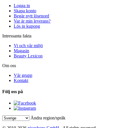
Logga in
Skapa konto
Begär nytt lösenord
Var är min leverans?
Lös in kupong
Intressanta fakta
Vi och vår miljö
Magasin
Beauty Lexicon
Om oss
Vår grupp
Kontakt
Följ oss på
Ändra region/språk
© 2010-2026
niceshops GmbH
- All rights reserved.