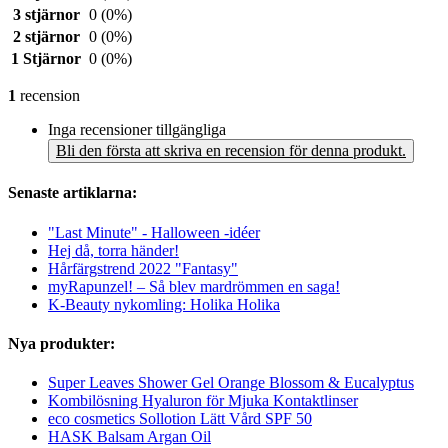
3 stjärnor
0
(0%)
2 stjärnor
0
(0%)
1 Stjärnor
0
(0%)
1
recension
Inga recensioner tillgängliga
Bli den första att skriva en recension för denna produkt.
Senaste artiklarna:
"Last Minute" - Halloween -idéer
Hej då, torra händer!
Hårfärgstrend 2022 "Fantasy"
myRapunzel! – Så blev mardrömmen en saga!
K-Beauty nykomling: Holika Holika
Nya produkter:
Super Leaves Shower Gel Orange Blossom & Eucalyptus
Kombilösning Hyaluron för Mjuka Kontaktlinser
eco cosmetics Sollotion Lätt Vård SPF 50
HASK Balsam Argan Oil