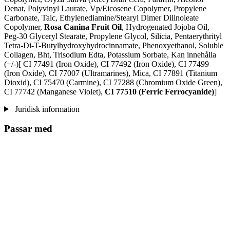
Denat, Polyvinyl Laurate, Vp/Eicosene Copolymer, Propylene
Carbonate, Talc, Ethylenediamine/Stearyl Dimer Dilinoleate
Copolymer,
Rosa Canina Fruit Oil
, Hydrogenated Jojoba Oil,
Peg-30 Glyceryl Stearate, Propylene Glycol, Silicia, Pentaerythrityl
Tetra-Di-T-Butylhydroxyhydrocinnamate, Phenoxyethanol, Soluble
Collagen, Bht, Trisodium Edta, Potassium Sorbate, Kan innehålla
(+/-)[ CI 77491 (Iron Oxide), CI 77492 (Iron Oxide), CI 77499
(Iron Oxide), CI 77007 (Ultramarines) , Mica, CI 77891 (Titanium
Dioxid), CI 75470 (Carmine), CI 77288 (Chromium Oxide Green),
CI 77742 (Manganese Violet),
CI 77510 (Ferric Ferrocyanide)
]
Juridisk information
Passar med