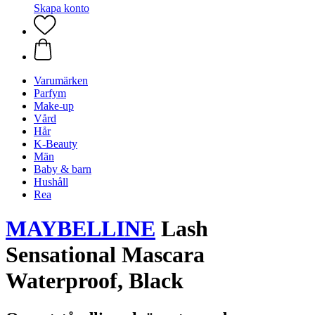
Skapa konto
Varumärken
Parfym
Make-up
Vård
Hår
K-Beauty
Män
Baby & barn
Hushåll
Rea
MAYBELLINE
Lash
Sensational Mascara
Waterproof, Black