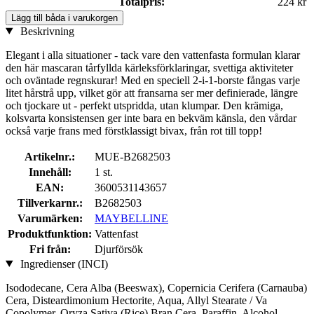
Totalpris:
224 kr
Lägg till båda i varukorgen
Beskrivning
Elegant i alla situationer - tack vare den vattenfasta formulan klarar
den här mascaran tårfyllda kärleksförklaringar, svettiga aktiviteter
och oväntade regnskurar! Med en speciell 2-i-1-borste fångas varje
litet hårstrå upp, vilket gör att fransarna ser mer definierade, längre
och tjockare ut - perfekt utspridda, utan klumpar. Den krämiga,
kolsvarta konsistensen ger inte bara en bekväm känsla, den vårdar
också varje frans med förstklassigt bivax, från rot till topp!
Artikelnr.:
MUE-B2682503
Innehåll:
1 st.
EAN:
3600531143657
Tillverkarnr.:
B2682503
Varumärken:
MAYBELLINE
Produktfunktion:
Vattenfast
Fri från:
Djurförsök
Ingredienser (INCI)
Isododecane, Cera Alba (Beeswax), Copernicia Cerifera (Carnauba)
Cera, Disteardimonium Hectorite, Aqua, Allyl Stearate / Va
Copolymer, Oryza Sativa (Rice) Bran Cera, Paraffin, Alcohol