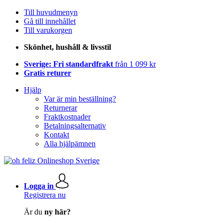
Till huvudmenyn
Gå till innehållet
Till varukorgen
Skönhet, hushåll & livsstil
Sverige: Fri standardfrakt
från 1 099 kr
Gratis returer
Hjälp
Var är min beställning?
Returnerar
Fraktkostnader
Betalningsalternativ
Kontakt
Alla hjälpämnen
Logga in
Registrera nu
Är du
ny här?