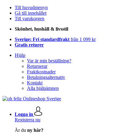
Till huvudmenyn
Gå till innehållet
Till varukorgen
Skönhet, hushåll & livsstil
Sverige: Fri standardfrakt
från 1 099 kr
Gratis returer
Hjälp
Var är min beställning?
Returnerar
Fraktkostnader
Betalningsalternativ
Kontakt
Alla hjälpämnen
Logga in
Registrera nu
Är du
ny här?