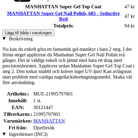
MANHATTAN Super Gel Top Coat
47 kr
MANHATTAN Super Gel Nail Polish, 685 - Seductive
47 kr
Red
Totalpris:
94 kr
Lägg till båda i varukorgen
Beskrivning
Nu kan du enkelt göra en fantastisk gel-manikyr i bara 2 steg. I det
första steget applicerar du Manhattan Super Gel Nail Polish två
gånger. Det är väldigt enkelt och jämnt med bara ett drag med
precisionsborsten. Applicera sedan Manhattan Super Gel Top Coat i
steg 2. Den torkar snabbt och kräver inget UV-ljus! Kan avlägsnas
utan problem med vanliga nagellacksborttagningsmedel. Skaka väl
före användning.
Artikelnr.:
MUE-21995797001
Innehåll:
1 st.
EAN:
30121447
Tillverkarnr.:
21995797001
Varumärken:
MANHATTAN
Fri från:
Djurförsök
Ingredienser (INCI)