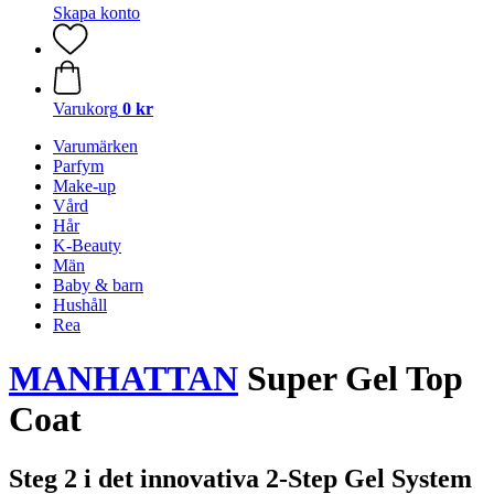
Skapa konto
Varukorg
0 kr
Varumärken
Parfym
Make-up
Vård
Hår
K-Beauty
Män
Baby & barn
Hushåll
Rea
MANHATTAN
Super Gel Top
Coat
Steg 2 i det innovativa 2-Step Gel System