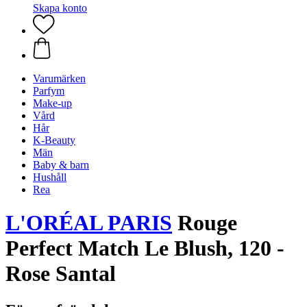
Skapa konto
Varumärken
Parfym
Make-up
Vård
Hår
K-Beauty
Män
Baby & barn
Hushåll
Rea
L'ORÉAL PARIS
Rouge
Perfect Match Le Blush, 120 -
Rose Santal