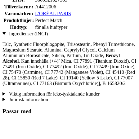
Tillverkarnr.:
A4412006
Varumärken:
L'ORÉAL PARIS
Produktlinjer:
Perfect Match
Hudtyp:
för alla hudtyper
Ingredienser (INCI)
Talc, Synthetic Fluorphlogopite, Triisostearin, Phenyl Trimethicone,
Magnesium Stearate, Alumina, Caprylyl Glycol, Calcium
Aluminium Borosilicate, Silicia, Parfum, Tin Oxide,
Benzyl
Alcohol
, Kan innehålla (+/-)[ Mica, CI 77891 (Titanium Dioxid), CI
77491 (Iron Oxide), CI 77492 (Iron Oxide), CI 77499 (Iron Oxide),
CI 75470 (Carmine), CI 77742 (Manganese Violet), CI 45410 (Red
28), CI 15850 (Red 7 Lake), CI 19140 (Yellow 5 Lake), CI 77007
(Ultramarines) , CI 77163 (Bismuth Oxychloride)], B 165820/2
Viktig information för icke-tysktalande kunder
Juridisk information
Passar med