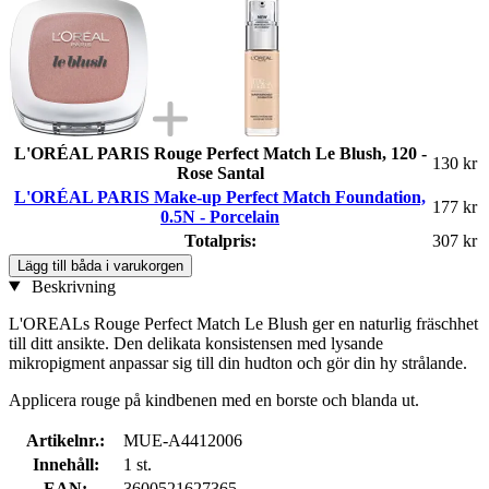
L'ORÉAL PARIS Rouge Perfect Match Le Blush, 120 -
130 kr
Rose Santal
L'ORÉAL PARIS Make-up Perfect Match Foundation,
177 kr
0.5N - Porcelain
Totalpris:
307 kr
Lägg till båda i varukorgen
Beskrivning
L'OREALs Rouge Perfect Match Le Blush ger en naturlig fräschhet
till ditt ansikte. Den delikata konsistensen med lysande
mikropigment anpassar sig till din hudton och gör din hy strålande.
Applicera rouge på kindbenen med en borste och blanda ut.
Artikelnr.:
MUE-A4412006
Innehåll:
1 st.
EAN:
3600521627365