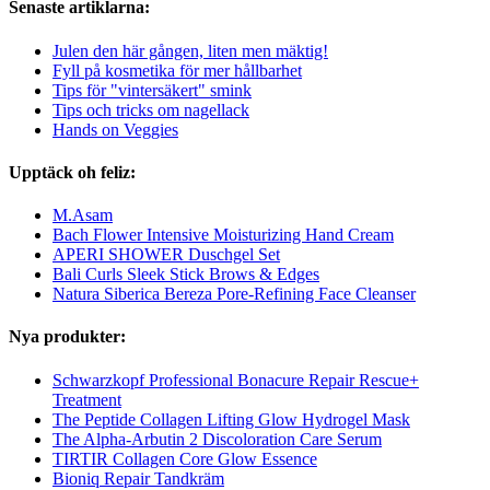
Senaste artiklarna:
Julen den här gången, liten men mäktig!
Fyll på kosmetika för mer hållbarhet
Tips för "vintersäkert" smink
Tips och tricks om nagellack
Hands on Veggies
Upptäck oh feliz:
M.Asam
Bach Flower Intensive Moisturizing Hand Cream
APERI SHOWER Duschgel Set
Bali Curls Sleek Stick Brows & Edges
Natura Siberica Bereza Pore-Refining Face Cleanser
Nya produkter:
Schwarzkopf Professional Bonacure Repair Rescue+
Treatment
The Peptide Collagen Lifting Glow Hydrogel Mask
The Alpha-Arbutin 2 Discoloration Care Serum
TIRTIR Collagen Core Glow Essence
Bioniq Repair Tandkräm