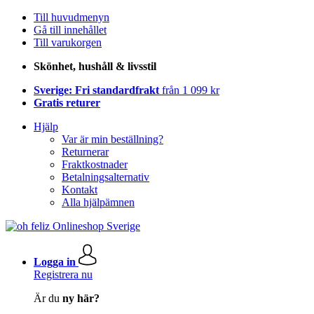
Till huvudmenyn
Gå till innehållet
Till varukorgen
Skönhet, hushåll & livsstil
Sverige: Fri standardfrakt
från 1 099 kr
Gratis returer
Hjälp
Var är min beställning?
Returnerar
Fraktkostnader
Betalningsalternativ
Kontakt
Alla hjälpämnen
Logga in
Registrera nu
Är du
ny här?