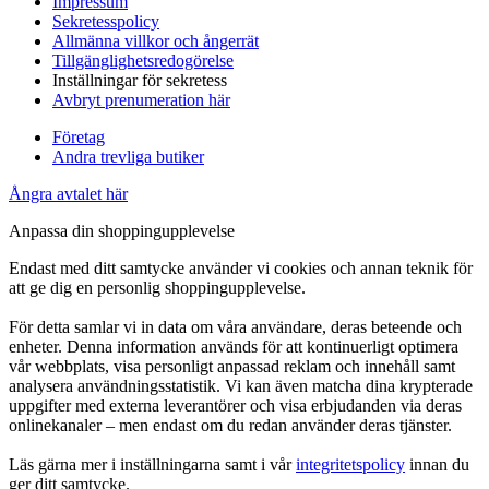
Impressum
Sekretesspolicy
Allmänna villkor och ångerrät
Tillgänglighetsredogörelse
Inställningar för sekretess
Avbryt prenumeration här
Företag
Andra trevliga butiker
Ångra avtalet här
Anpassa din shoppingupplevelse
Endast med ditt samtycke använder vi cookies och annan teknik för
att ge dig en personlig shoppingupplevelse.
För detta samlar vi in data om våra användare, deras beteende och
enheter. Denna information används för att kontinuerligt optimera
vår webbplats, visa personligt anpassad reklam och innehåll samt
analysera användningsstatistik. Vi kan även matcha dina krypterade
uppgifter med externa leverantörer och visa erbjudanden via deras
onlinekanaler – men endast om du redan använder deras tjänster.
Läs gärna mer i inställningarna samt i vår
integritetspolicy
innan du
ger ditt samtycke.