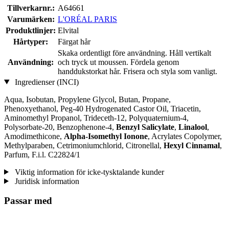
Tillverkarnr.:
A64661
Varumärken:
L'ORÉAL PARIS
Produktlinjer:
Elvital
Hårtyper:
Färgat hår
Skaka ordentligt före användning. Håll vertikalt
Användning:
och tryck ut moussen. Fördela genom
handdukstorkat hår. Frisera och styla som vanligt.
Ingredienser (INCI)
Aqua, Isobutan, Propylene Glycol, Butan, Propane,
Phenoxyethanol, Peg-40 Hydrogenated Castor Oil, Triacetin,
Aminomethyl Propanol, Trideceth-12, Polyquaternium-4,
Polysorbate-20, Benzophenone-4,
Benzyl Salicylate
,
Linalool
,
Amodimethicone,
Alpha-Isomethyl Ionone
, Acrylates Copolymer,
Methylparaben, Cetrimoniumchlorid, Citronellal,
Hexyl Cinnamal
,
Parfum, F.i.l. C22824/1
Viktig information för icke-tysktalande kunder
Juridisk information
Passar med