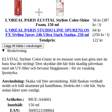
L'ORÉAL PARIS ELVITAL Styliste Color-Shine
58 kr
(387
Foam, 150 ml
kr / l)
L'ORÉAL PARIS STUDIO LINE SPURENLOS
64 kr
FX Styling Spray 24h Ultra Stark Stadga, 250 ml
(256 kr / l)
Totalpris:
122 kr
Lägg till båda i varukorgen
Beskrivning
ELVITAL Styliste Color-Glanz är en mousse som kan göra mer än
bara fixa din styling! Den skyddar ditt hår från skadlig påverkan
med sitt UV-filter och bevarar färgglansen - för en varaktig
ljusstyrka.
Användning:
Skaka väl före användning. Håll flaskan vertikalt
nedåt och häll skummet på handflatan, fördela det i vått hår. Styla
sedan håret som vanligt.
Artikelnr.:
MUE-A64661
Innehåll:
150 ml
EAN:
3600521108864