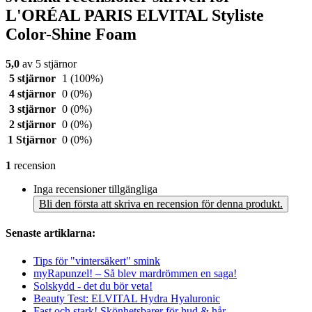
L'ORÉAL PARIS ELVITAL Styliste
Color-Shine Foam
5,0
av 5 stjärnor
5 stjärnor
1
(100%)
4 stjärnor
0
(0%)
3 stjärnor
0
(0%)
2 stjärnor
0
(0%)
1 Stjärnor
0
(0%)
1
recension
Inga recensioner tillgängliga
Bli den första att skriva en recension för denna produkt.
Senaste artiklarna:
Tips för "vintersäkert" smink
myRapunzel! – Så blev mardrömmen en saga!
Solskydd - det du bör veta!
Beauty Test: ELVITAL Hydra Hyaluronic
Fast och stark! Skönhetsbarer för hud & hår