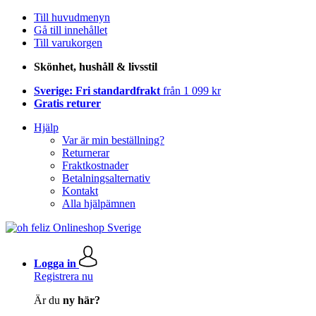
Till huvudmenyn
Gå till innehållet
Till varukorgen
Skönhet, hushåll & livsstil
Sverige: Fri standardfrakt
från 1 099 kr
Gratis returer
Hjälp
Var är min beställning?
Returnerar
Fraktkostnader
Betalningsalternativ
Kontakt
Alla hjälpämnen
Logga in
Registrera nu
Är du
ny här?