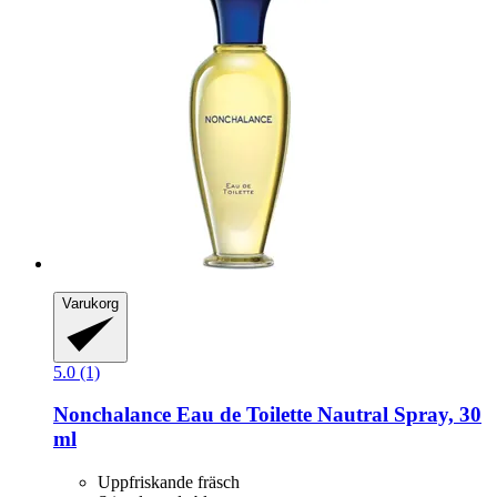
Varukorg
5.0 (1)
Nonchalance
Eau de Toilette Nautral Spray, 30
ml
Uppfriskande fräsch