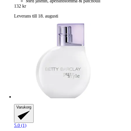
Med jasmin, apelsinblomma & patchouli
132 kr
Leverans till 18. augusti
Varukorg
5.0 (1)