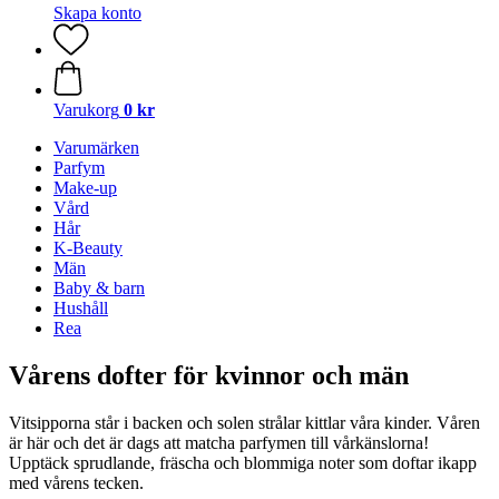
Skapa konto
Varukorg
0 kr
Varumärken
Parfym
Make-up
Vård
Hår
K-Beauty
Män
Baby & barn
Hushåll
Rea
Vårens dofter för kvinnor och män
Vitsipporna står i backen och solen strålar kittlar våra kinder. Våren
är här och det är dags att matcha parfymen till vårkänslorna!
Upptäck sprudlande, fräscha och blommiga noter som doftar ikapp
med vårens tecken.