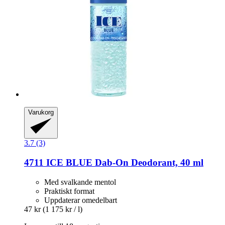
Varukorg
3.7 (3)
4711
ICE BLUE Dab-​On Deodorant, 40 ml
Med svalkande mentol
Praktiskt format
Uppdaterar omedelbart
47 kr
(1 175 kr / l)