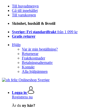
Till huvudmenyn
Gå till innehållet
Till varukorgen
Skönhet, hushåll & livsstil
Sverige: Fri standardfrakt
från 1 099 kr
Gratis returer
Hjälp
Var är min beställning?
Returnerar
Fraktkostnader
Betalningsalternativ
Kontakt
Alla hjälpämnen
Logga in
Registrera nu
Är du
ny här?