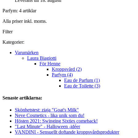
Leverans till 18. augusti
Parfym: 4 artiklar
Alla priser inkl. moms.
Filter
Kategorier:
Varumärken
Laura Biagiotti
För Henne
Kroppsvård (2)
Parfym (4)
Eau de Parfum (1)
Eau de Toilette (3)
Senaste artiklarna:
Skönhetstest: ziaja "Goat's Milk"
Neve Cosmetics - lika unik som du!
Hösten 2021: Swinging Sixties comeback!
"Last Minute" - Halloween -idéer
VANDINI - Sensuellt doftande kroppsvårdsprodukter