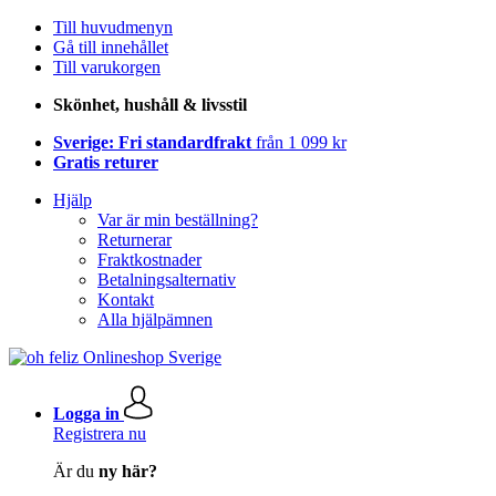
Till huvudmenyn
Gå till innehållet
Till varukorgen
Skönhet, hushåll & livsstil
Sverige: Fri standardfrakt
från 1 099 kr
Gratis returer
Hjälp
Var är min beställning?
Returnerar
Fraktkostnader
Betalningsalternativ
Kontakt
Alla hjälpämnen
Logga in
Registrera nu
Är du
ny här?