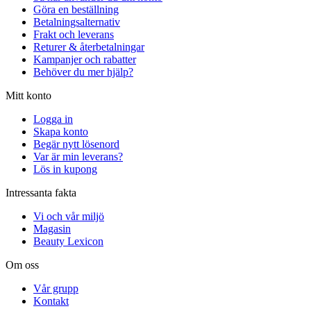
Göra en beställning
Betalningsalternativ
Frakt och leverans
Returer & återbetalningar
Kampanjer och rabatter
Behöver du mer hjälp?
Mitt konto
Logga in
Skapa konto
Begär nytt lösenord
Var är min leverans?
Lös in kupong
Intressanta fakta
Vi och vår miljö
Magasin
Beauty Lexicon
Om oss
Vår grupp
Kontakt