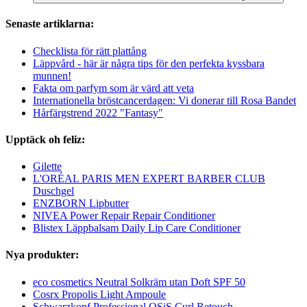
Senaste artiklarna:
Checklista för rätt plattång
Läppvård - här är några tips för den perfekta kyssbara
munnen!
Fakta om parfym som är värd att veta
Internationella bröstcancerdagen: Vi donerar till Rosa Bandet
Hårfärgstrend 2022 "Fantasy"
Upptäck oh feliz:
Gilette
L'ORÉAL PARIS MEN EXPERT BARBER CLUB
Duschgel
ENZBORN Lipbutter
NIVEA Power Repair Repair Conditioner
Blistex Läppbalsam Daily Lip Care Conditioner
Nya produkter:
eco cosmetics Neutral Solkräm utan Doft SPF 50
Cosrx Propolis Light Ampoule
Schwarzkopf Professional OSiS Curl Retouch