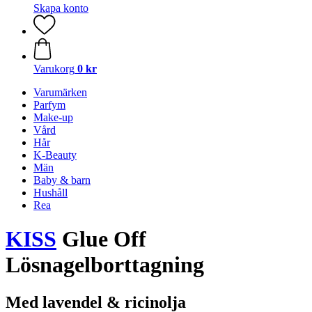
Skapa konto
Varukorg
0 kr
Varumärken
Parfym
Make-up
Vård
Hår
K-Beauty
Män
Baby & barn
Hushåll
Rea
KISS
Glue Off
Lösnagelborttagning
Med lavendel & ricinolja