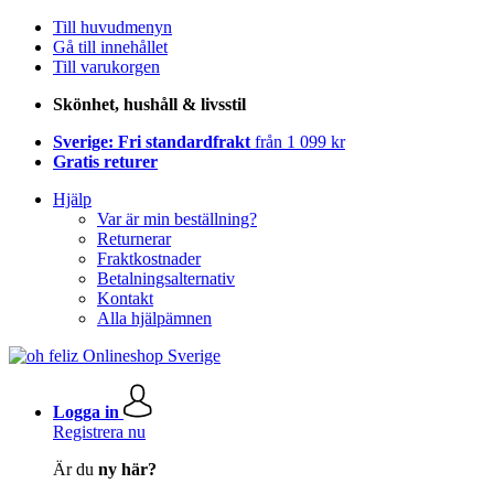
Till huvudmenyn
Gå till innehållet
Till varukorgen
Skönhet, hushåll & livsstil
Sverige: Fri standardfrakt
från 1 099 kr
Gratis returer
Hjälp
Var är min beställning?
Returnerar
Fraktkostnader
Betalningsalternativ
Kontakt
Alla hjälpämnen
Logga in
Registrera nu
Är du
ny här?