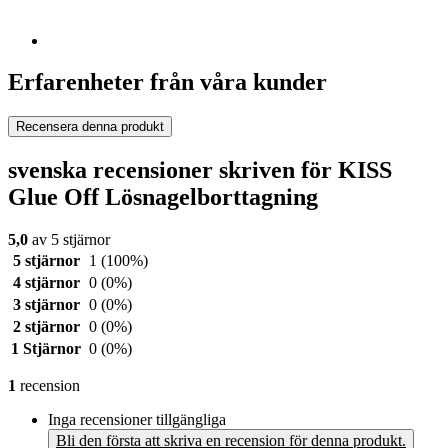
Erfarenheter från våra kunder
Recensera denna produkt
svenska recensioner skriven för KISS
Glue Off Lösnagelborttagning
5,0
av 5 stjärnor
5 stjärnor
1
(100%)
4 stjärnor
0
(0%)
3 stjärnor
0
(0%)
2 stjärnor
0
(0%)
1 Stjärnor
0
(0%)
1
recension
Inga recensioner tillgängliga
Bli den första att skriva en recension för denna produkt.