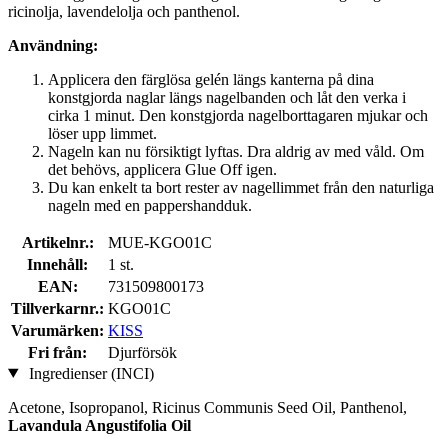
ricinolja, lavendelolja och panthenol.
Användning:
Applicera den färglösa gelén längs kanterna på dina
konstgjorda naglar längs nagelbanden och låt den verka i
cirka 1 minut. Den konstgjorda nagelborttagaren mjukar och
löser upp limmet.
Nageln kan nu försiktigt lyftas. Dra aldrig av med våld. Om
det behövs, applicera Glue Off igen.
Du kan enkelt ta bort rester av nagellimmet från den naturliga
nageln med en pappershandduk.
Artikelnr.:
MUE-KGO01C
Innehåll:
1 st.
EAN:
731509800173
Tillverkarnr.:
KGO01C
Varumärken:
KISS
Fri från:
Djurförsök
Ingredienser (INCI)
Acetone, Isopropanol, Ricinus Communis Seed Oil, Panthenol,
Lavandula Angustifolia Oil