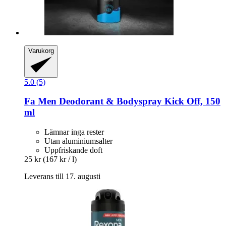
Varukorg
5.0 (5)
Fa
Men Deodorant & Bodyspray Kick Off, 150
ml
Lämnar inga rester
Utan aluminiumsalter
Uppfriskande doft
25 kr
(167 kr / l)
Leverans till 17. augusti