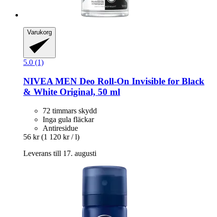
Varukorg
5.0 (1)
NIVEA
MEN Deo Roll-​On Invisible for Black
& White Original, 50 ml
72 timmars skydd
Inga gula fläckar
Antiresidue
56 kr
(1 120 kr / l)
Leverans till 17. augusti