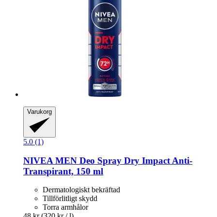
Varukorg
5.0 (1)
NIVEA
MEN Deo Spray Dry Impact Anti-​
Transpirant, 150 ml
Dermatologiskt bekräftad
Tillförlitligt skydd
Torra armhålor
48 kr
(320 kr / l)