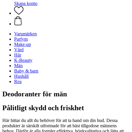
Skapa konto
Varumärken
Parfym
Make-up
Vård
Hår
K-Beauty
Män
Baby & barn
Hushåll
Rea
Deodoranter för män
Pålitligt skydd och friskhet
Här hittar du allt du behöver för att ta hand om din hud. Dessa
produkter är särskilt utformade för att bäst tillgodose männens
behov. Därför är alla formler effektiva, högkvalitativa och lätta att