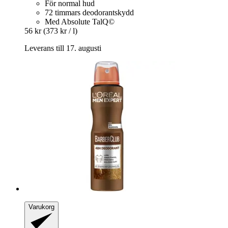
För normal hud
72 timmars deodorantskydd
Med Absolute TalQ©
56 kr
(373 kr / l)
Leverans till 17. augusti
Varukorg