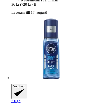
Neutraliserar i 72 timmar
36 kr
(720 kr / l)
Leverans till 17. augusti
Varukorg
5.0 (7)