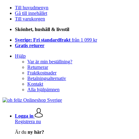
Till huvudmenyn
Gå till innehållet
Till varukorgen
Skönhet, hushåll & livsstil
Sverige: Fri standardfrakt
från 1 099 kr
Gratis returer
Hjälp
Var är min beställning?
Returnerar
Fraktkostnader
Betalningsalternativ
Kontakt
Alla hjälpämnen
Logga in
Registrera nu
Är du
ny här?