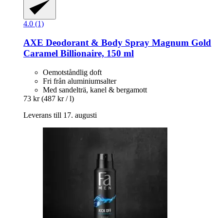
4.0 (1)
AXE
Deodorant & Body Spray Magnum Gold
Caramel Billionaire, 150 ml
Oemotståndlig doft
Fri från aluminiumsalter
Med sandelträ, kanel & bergamott
73 kr
(487 kr / l)
Leverans till 17. augusti