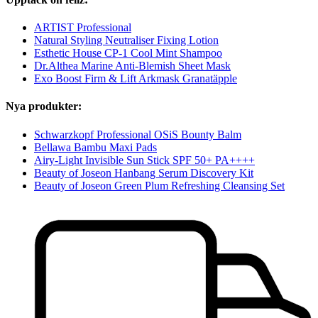
ARTIST Professional
Natural Styling Neutraliser Fixing Lotion
Esthetic House CP-1 Cool Mint Shampoo
Dr.Althea Marine Anti-Blemish Sheet Mask
Exo Boost Firm & Lift Arkmask Granatäpple
Nya produkter:
Schwarzkopf Professional OSiS Bounty Balm
Bellawa Bambu Maxi Pads
Airy-Light Invisible Sun Stick SPF 50+ PA++++
Beauty of Joseon Hanbang Serum Discovery Kit
Beauty of Joseon Green Plum Refreshing Cleansing Set