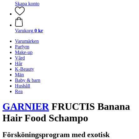
Skapa konto
Varukorg
0 kr
Varumärken
Parfym
Make-up
Vård
Hår
K-Beauty
Män
Baby & barn
Hushåll
Rea
GARNIER
FRUCTIS Banana
Hair Food Schampo
Försköningsprogram med exotisk