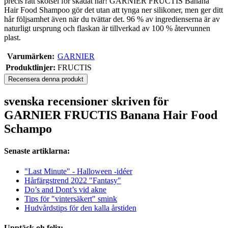
precis rätt skötsel för skadat hår! GARNIER FRUCTIS Banana
Hair Food Shampoo gör det utan att tynga ner silikoner, men ger ditt
hår följsamhet även när du tvättar det. 96 % av ingredienserna är av
naturligt ursprung och flaskan är tillverkad av 100 % återvunnen
plast.
Varumärken:
GARNIER
Produktlinjer:
FRUCTIS
Recensera denna produkt
svenska recensioner skriven för
GARNIER FRUCTIS Banana Hair Food
Schampo
Senaste artiklarna:
"Last Minute" - Halloween -idéer
Hårfärgstrend 2022 "Fantasy"
Do’s and Dont’s vid akne
Tips för "vintersäkert" smink
Hudvårdstips för den kalla årstiden
Upptäck oh feliz: