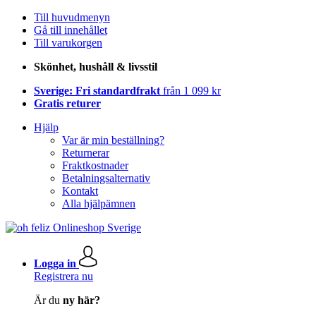
Till huvudmenyn
Gå till innehållet
Till varukorgen
Skönhet, hushåll & livsstil
Sverige: Fri standardfrakt
från 1 099 kr
Gratis returer
Hjälp
Var är min beställning?
Returnerar
Fraktkostnader
Betalningsalternativ
Kontakt
Alla hjälpämnen
Logga in
Registrera nu
Är du
ny här?