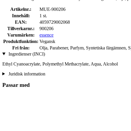
Artikelnr.:
MUE-900206
Innehåll:
1 st.
EAN:
4059729002068
Tillverkarnr.:
900206
Varumärken:
essence
Produktfunktion:
Vegansk
Fri från:
Olja, Parabener, Parfym, Syntetiska färgämnen, 
Ingredienser (INCI)
Ethyl Cyanoacrylate, Polymethyl Methacrylate, Aqua, Alcohol
Juridisk information
Passar med