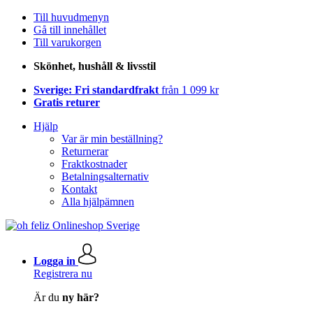
Till huvudmenyn
Gå till innehållet
Till varukorgen
Skönhet, hushåll & livsstil
Sverige: Fri standardfrakt
från 1 099 kr
Gratis returer
Hjälp
Var är min beställning?
Returnerar
Fraktkostnader
Betalningsalternativ
Kontakt
Alla hjälpämnen
Logga in
Registrera nu
Är du
ny här?