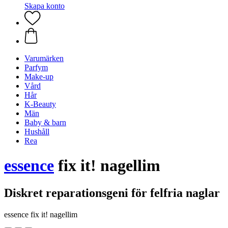
Skapa konto
Varumärken
Parfym
Make-up
Vård
Hår
K-Beauty
Män
Baby & barn
Hushåll
Rea
essence
fix it! nagellim
Diskret reparationsgeni för felfria naglar
essence fix it! nagellim