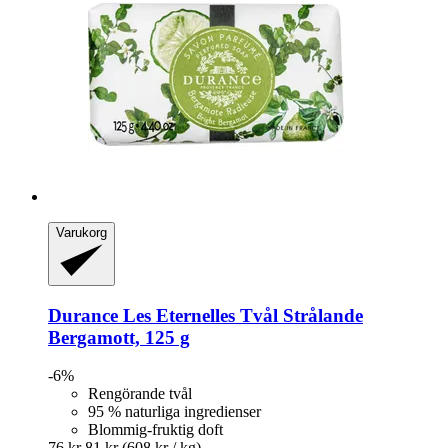
Varukorg
Durance
Les Eternelles Tvål Strålande
Bergamott, 125 g
-6%
Rengörande tvål
95 % naturliga ingredienser
Blommig-fruktig doft
76 kr
81 kr
(608 kr / kg)