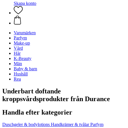
Skapa konto
Varumärken
Parfym
Make-up
Vård
Hår
K-Beauty
Män
Baby & barn
Hushåll
Rea
Underbart doftande
kroppsvårdsprodukter från Durance
Handla efter kategorier
Duschgeler & bodylotions
Handkrämer & tvålar
Parfym