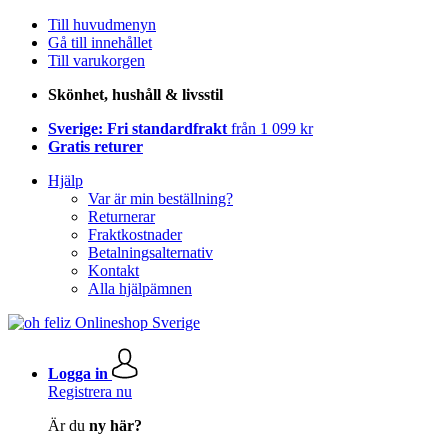
Till huvudmenyn
Gå till innehållet
Till varukorgen
Skönhet, hushåll & livsstil
Sverige: Fri standardfrakt
från 1 099 kr
Gratis returer
Hjälp
Var är min beställning?
Returnerar
Fraktkostnader
Betalningsalternativ
Kontakt
Alla hjälpämnen
Logga in
Registrera nu
Är du
ny här?