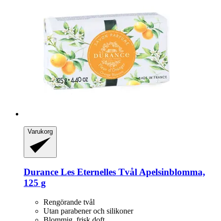
Varukorg
Durance
Les Eternelles Tvål Apelsinblomma,
125 g
Rengörande tvål
Utan parabener och silikoner
Blommig, frisk doft