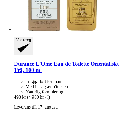
Varukorg
Durance
L'Ome Eau de Toilette Orientaliskt
Trä, 100 ml
Trägig doft för män
Med inslag av bärnsten
Naturlig formulering
498 kr
(4 980 kr / l)
Leverans till 17. augusti