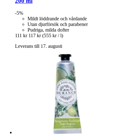
200 ml
-5%
Mildt löddrande och vårdande
Utan djurförsök och parabener
Pudriga, milda dofter
111 kr
117 kr
(555 kr / l)
Leverans till 17. augusti